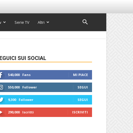
w
Serie TV
Altri
EGUICI SUI SOCIAL
540,000
Fans
MI PIACE
550,000
Follower
SEGUI
9,300
Follower
SEGUI
290,000
Iscritti
ISCRIVITI