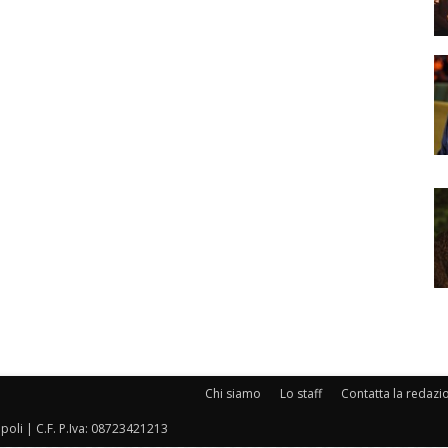
Chi siamo
Lo staff
Contatta la redazi
oli | C.F. P.Iva: 08723421213