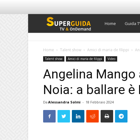
Super
Home
Guida T
Guida
Home
Talent show
Amici di maria de filippi
An
Talent show
Amici di maria de filippi
Video
TV
Angelina Mango 
Noia: a ballare è
Da
Alessandra Solmi
-
18 Febbraio 2024