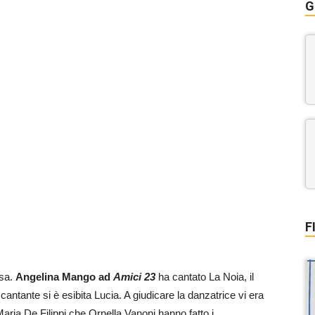
G
F
asa.
Angelina Mango ad
Amici 23
ha cantato La Noia, il
 cantante si è esibita Lucia. A giudicare la danzatrice vi era
ria De Filippi che Ornella Vanoni hanno fatto i