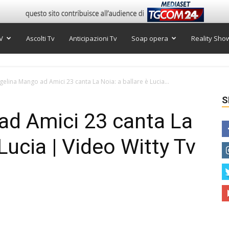
V
Ascolti Tv
Anticipazioni Tv
Soap opera
Reality Sho
gelina Mango ad Amici 23 canta La Noia: a ballare è Lucia...
S
ad Amici 23 canta La
 Lucia | Video Witty Tv