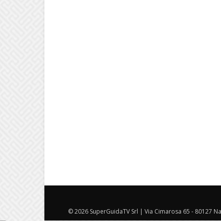
© 2026 SuperGuidaTV Srl | Via Cimarosa 65 - 80127 Nap