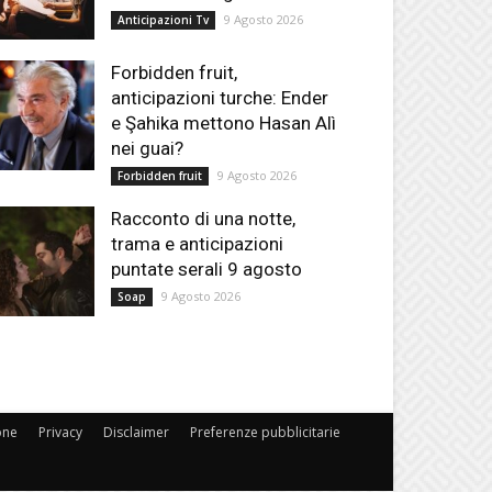
9 Agosto 2026
Anticipazioni Tv
Forbidden fruit,
anticipazioni turche: Ender
e Şahika mettono Hasan Alì
nei guai?
9 Agosto 2026
Forbidden fruit
Racconto di una notte,
trama e anticipazioni
puntate serali 9 agosto
9 Agosto 2026
Soap
one
Privacy
Disclaimer
Preferenze pubblicitarie