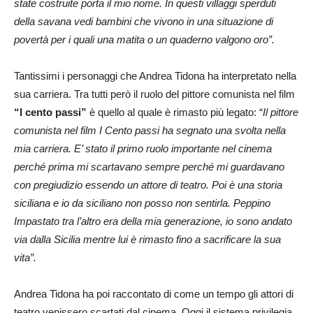
state costruite porta il mio nome. In questi villaggi sperduti
della savana vedi bambini che vivono in una situazione di
povertà per i quali una matita o un quaderno valgono oro”.
Tantissimi i personaggi che Andrea Tidona ha interpretato nella
sua carriera. Tra tutti però il ruolo del pittore comunista nel film
“I cento passi”
è quello al quale è rimasto più legato: “
Il pittore
comunista nel film I Cento passi ha segnato una svolta nella
mia carriera. E’ stato il primo ruolo importante nel cinema
perché prima mi scartavano sempre perché mi guardavano
con pregiudizio essendo un attore di teatro. Poi è una storia
siciliana e io da siciliano non posso non sentirla. Peppino
Impastato tra l’altro era della mia generazione, io sono andato
via dalla Sicilia mentre lui è rimasto fino a sacrificare la sua
vita”.
Andrea Tidona ha poi raccontato di come un tempo gli attori di
teatro venissero scartati dal cinema. Oggi il sistema privilegia