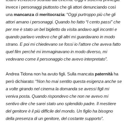
invece i personaggi piuttosto che gli attori denunciando così
una
mancanza
di
meritocrazia
: “
Oggi purtroppo più che gli
attori amano i personaggi. Quando ho fatto “I cento passi” che
per me è stato un bel biglietto da visita andavo agli incontri e
quando parlavo vedevo che gli altri mi guardavano in modo
strano. E poi mi chiedevano se fossi io l’attore che aveva fatto
quel film perché mi immaginavano in modo diverso, mi
vedevano come il personaggio che avevo interpretato”.
Andrea Tidona non ha avuto figli. Sulla mancata
paternità
ha
però dichiarato: “
Non ho mai sentito questa esigenza anche se
a volte girando nel cinema la domanda se avessi figli mi
veniva posta. Quando rispondevo che non ne avevo mi
sentivo dire che sarei stato uno splendido padre. Il mestiere
del genitore è il più difficile del mondo. Un figlio ha bisogno
della presenza di un genitore, del costante supporto”.