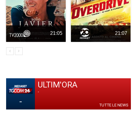
21:05
21:07
ULTIM'ORA
-
-
TUTTE LE NEWS