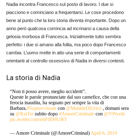
Nadia incontra Francesco sul posto di lavoro. I due si
piacciono e cominciano a frequentarsi. Le cose procedono
bene al punto che la loro storia diventa importante. Dopo un
anno però qualcosa comincia ad incrinarsi a causa della
gelosia morbosa di Francesca. Inizialmente tutto sembra
perfetto: i due si amano alla follia, ma poco dopo Francesco
cambia. L’uomo mette in atto una serie di comportamenti
orientanti al controllo ossessivo di Nadia in diversi contesti.
La storia di Nadia
“Non ti posso avere, meglio ucciderti”.
Queste le parole pronunciate dal suo carnefice, che con una
ferocia inaudita, ha segnato per sempre la vita di
Barbara.
#Sopravvissute
con
@MatildeDErrico
, domani sera
su
@RaiTre
subito dopo
#AmoreCriminale
con
@VPivetti
pic.twitter.com/n6F0D9UI6T
— Amore Criminale (@AmoreCriminal)
April 6, 2019