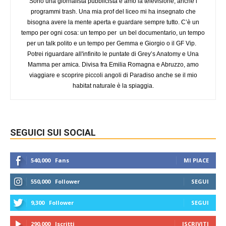
Sono una giornalista pubblicista e amo la televisione, anche i
programmi trash. Una mia prof del liceo mi ha insegnato che
bisogna avere la mente aperta e guardare sempre tutto. C’è un
tempo per ogni cosa: un tempo per un bel documentario, un tempo
per un talk polito e un tempo per Gemma e Giorgio o il GF Vip.
Potrei riguardare all'infinito le puntate di Grey’s Anatomy e Una
Mamma per amica. Divisa fra Emilia Romagna e Abruzzo, amo
viaggiare e scoprire piccoli angoli di Paradiso anche se il mio
habitat naturale è la spiaggia.
SEGUICI SUI SOCIAL
540,000
Fans
MI PIACE
550,000
Follower
SEGUI
9,300
Follower
SEGUI
290,000
Iscritti
ISCRIVITI