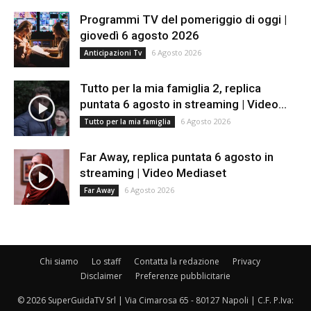
Programmi TV del pomeriggio di oggi |
giovedì 6 agosto 2026
6 Agosto 2026
Anticipazioni Tv
Tutto per la mia famiglia 2, replica
puntata 6 agosto in streaming | Video...
6 Agosto 2026
Tutto per la mia famiglia
Far Away, replica puntata 6 agosto in
streaming | Video Mediaset
6 Agosto 2026
Far Away
Chi siamo
Lo staff
Contatta la redazione
Privacy
Disclaimer
Preferenze pubblicitarie
© 2026 SuperGuidaTV Srl | Via Cimarosa 65 - 80127 Napoli | C.F. P.Iva: