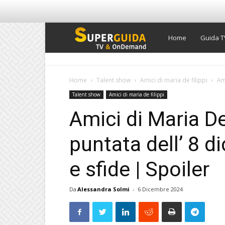
Super
Home
Guida T
Guida
Home
Talent show
Amici di maria de filippi
Am
Talent show
Amici di maria de filippi
TV
Amici di Maria De 
puntata dell’ 8 d
e sfide | Spoiler
Da
Alessandra Solmi
-
6 Dicembre 2024