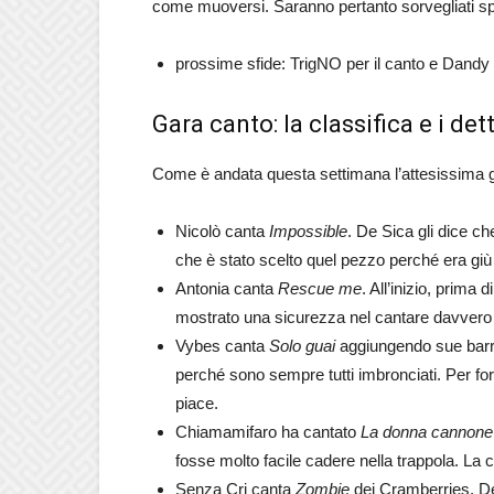
come muoversi. Saranno pertanto sorvegliati spe
prossime sfide: TrigNO per il canto e Dandy p
Gara canto: la classifica e i dett
Come è andata questa settimana l’attesissima g
Nicolò canta
Impossible
. De Sica gli dice ch
che è stato scelto quel pezzo perché era giù
Antonia canta
Rescue me
. All’inizio, prima 
mostrato una sicurezza nel cantare davvero i
Vybes canta
Solo guai
aggiungendo sue barre.
perché sono sempre tutti imbronciati. Per for
piace.
Chiamamifaro ha cantato
La donna cannone
fosse molto facile cadere nella trappola. La 
Senza Cri canta
Zombie
dei Cramberries. De 