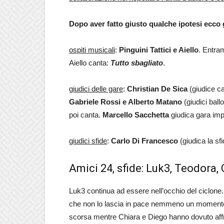
Dopo aver fatto giusto qualche ipotesi ecco 
ospiti musicali
:
Pinguini Tattici e Aiello
. Entram
Aiello canta:
Tutto sbagliato
.
giudici delle gare
:
Christian De Sica
(giudice ca
Gabriele Rossi e Alberto Matano
(giudici ball
poi canta.
Marcello Sacchetta
giudica gara imp
giudici sfide
:
Carlo Di Francesco
(giudica la sf
Amici 24, sfide: Luk3, Teodora,
Luk3 continua ad essere nell’occhio del ciclone. O
che non lo lascia in pace nemmeno un momento.
scorsa mentre Chiara e Diego hanno dovuto affront