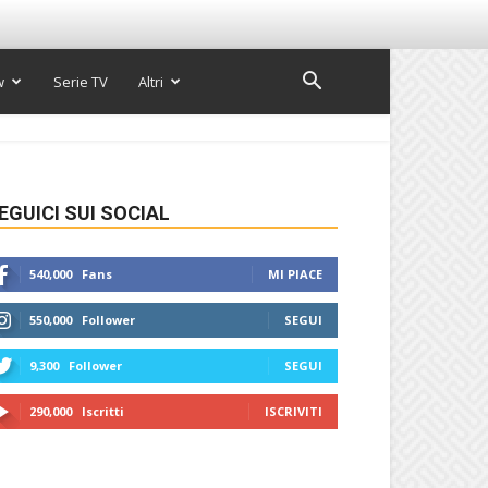
w
Serie TV
Altri
EGUICI SUI SOCIAL
540,000
Fans
MI PIACE
550,000
Follower
SEGUI
9,300
Follower
SEGUI
290,000
Iscritti
ISCRIVITI