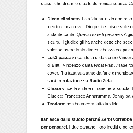
classifiche di canto e ballo domenica scorsa.
Diego eliminato.
La sfida ha inizio contro 
inedito e una cover. Diego si esibisce sulle no
sfidante canta:
Quanto forte ti pensavo
. A g
sicuro. Il giudice gli ha anche detto che s
volesse avere tanta dimestichezza col palc
Luk3 passa
vincendo la sfida contro Vince
di Britti. Vincenzo canta
What was i made fo
cover, l’ha fatta sua tanto da farle dimentica
sarà in rotazione su Radio Zeta
.
Chiara
vince la sfida e rimane nella scuola. 
Giudice: Francesco Annarumma. Jenny balla u
Teodora
: non ha ancora fatto la sfida
Ilan esce dallo studio perché Zerbi vorrebbe
per pensarci
. I due cantano i loro inediti e poi 