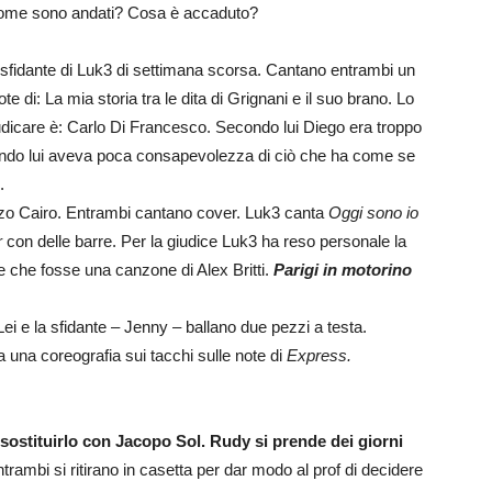
 Come sono andati? Cosa è accaduto?
lo sfidante di Luk3 di settimana scorsa. Cantano entrambi un
te di: La mia storia tra le dita di Grignani e il suo brano. Lo
iudicare è: Carlo Di Francesco. Secondo lui Diego era troppo
econdo lui aveva poca consapevolezza di ciò che ha come se
o.
nzo Cairo. Entrambi cantano cover. Luk3 canta
Oggi sono io
r
con delle barre. Per la giudice Luk3 ha reso personale la
re che fosse una canzone di Alex Britti.
Parigi in motorino
Lei e la sfidante – Jenny – ballano due pezzi a testa.
na coreografia sui tacchi sulle note di
Express.
 sostituirlo con Jacopo Sol. Rudy si prende dei giorni
entrambi si ritirano in casetta per dar modo al prof di decidere