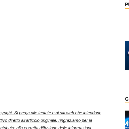
P
G
right. Si prega alle testate e ai siti web che intendono
tivo diretto all’articolo originale, ringraziamo per la
ontribuire alla corretta diffusione delle informazioni.