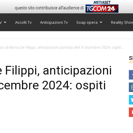
V
Ascolti Tv
Anticipazioni Tv
Soap opera
Reality Sho
ici di Maria De Filippi, anticipazioni puntata dell’ 8 dicembre 2024: ospiti...
S
Filippi, anticipazioni
icembre 2024: ospiti