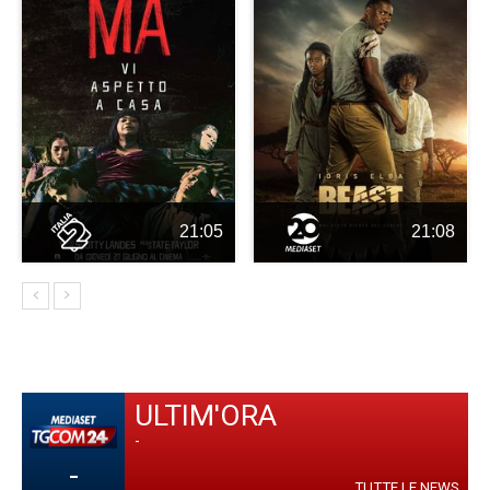
21:05
21:08
ULTIM'ORA
-
-
TUTTE LE NEWS