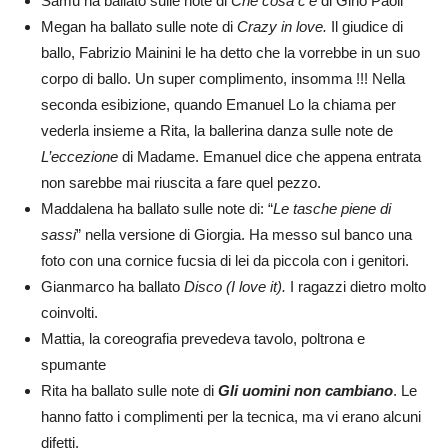
Samu ha ballato sulle note di
Che cosa c’è
di Gino Paoli
Megan ha ballato sulle note di
Crazy in love.
Il giudice di
ballo, Fabrizio Mainini le ha detto che la vorrebbe in un suo
corpo di ballo. Un super complimento, insomma !!! Nella
seconda esibizione, quando Emanuel Lo la chiama per
vederla insieme a Rita, la ballerina danza sulle note de
L’eccezione
di Madame. Emanuel dice che appena entrata
non sarebbe mai riuscita a fare quel pezzo.
Maddalena ha ballato sulle note di: “
Le tasche piene di
sassi
” nella versione di Giorgia. Ha messo sul banco una
foto con una cornice fucsia di lei da piccola con i genitori.
Gianmarco ha ballato
Disco (I love it).
I ragazzi dietro molto
coinvolti.
Mattia, la coreografia prevedeva tavolo, poltrona e
spumante
Rita ha ballato sulle note di
Gli uomini non cambiano
. Le
hanno fatto i complimenti per la tecnica, ma vi erano alcuni
difetti.