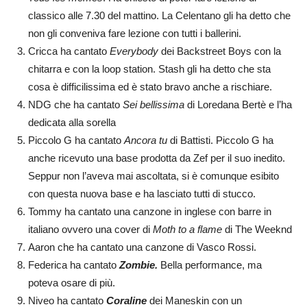
classico alle 7.30 del mattino. La Celentano gli ha detto che
non gli conveniva fare lezione con tutti i ballerini.
Cricca ha cantato
Everybody
dei Backstreet Boys con la
chitarra e con la loop station. Stash gli ha detto che sta
cosa è difficilissima ed è stato bravo anche a rischiare.
NDG che ha cantato
Sei bellissima
di Loredana Bertè e l’ha
dedicata alla sorella
Piccolo G ha cantato
Ancora tu
di Battisti. Piccolo G ha
anche ricevuto una base prodotta da Zef per il suo inedito.
Seppur non l’aveva mai ascoltata, si è comunque esibito
con questa nuova base e ha lasciato tutti di stucco.
Tommy ha cantato una canzone in inglese con barre in
italiano ovvero una cover di
Moth to a flame
di The Weeknd
Aaron che ha cantato una canzone di Vasco Rossi.
Federica ha cantato
Zombie.
Bella performance, ma
poteva osare di più.
Niveo ha cantato
Coraline
dei Maneskin con un