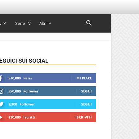
w
Serie TV
Altri
EGUICI SUI SOCIAL
540,000
Fans
MI PIACE
550,000
Follower
SEGUI
9,300
Follower
SEGUI
290,000
Iscritti
ISCRIVITI