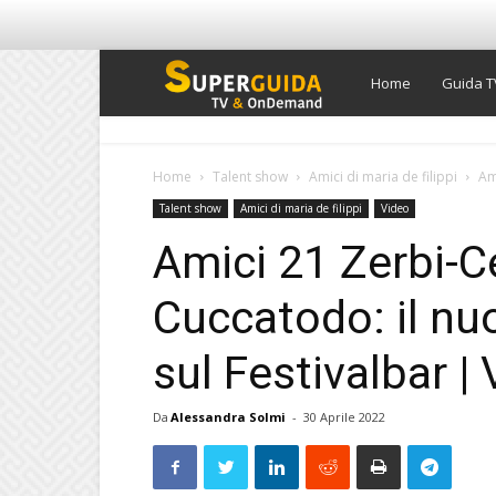
Super
Home
Guida T
Guida
Home
Talent show
Amici di maria de filippi
Am
Talent show
Amici di maria de filippi
Video
TV
Amici 21 Zerbi-Ce
Cuccatodo: il nu
sul Festivalbar |
Da
Alessandra Solmi
-
30 Aprile 2022