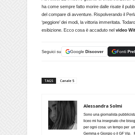
ha come sempre fatto morire dalle risate il pubbl
del compare di avventure. Rispolverando il Perla
‘peggiore’ dei modi, la vittoria immeritata. Todar
esibizione. Ecco cosa è accaduto nel
video Wit
Seguici su
Google
Discover
Fonti
Pre
TAGS
Canale 5
Alessandra Solmi
Sono una giornalista pubblicist
liceo mi ha insegnato che biso
per ogni cosa: un tempo per un
Gemma e Giorgio o il GF Vip. Po