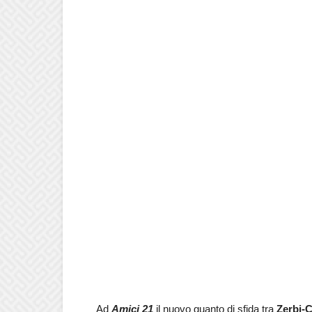
Ad
Amici 21
il nuovo guanto di sfida tra
Zerbi-C