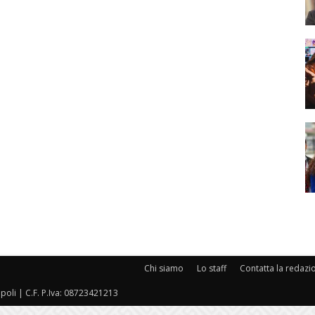
Chi siamo
Lo staff
Contatta la redazi
oli | C.F. P.Iva: 08723421213