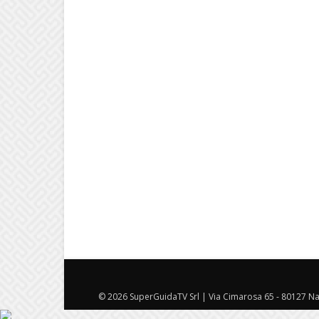
© 2026 SuperGuidaTV Srl | Via Cimarosa 65 - 80127 Nap