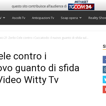
V
Ascolti Tv
Anticipazioni Tv
Soap opera
Reality Sho
ici 21 Zerbi-Cele contro i Cuccatodo: il nuovo guanto di sfida sul...
S
le contro i
ovo guanto di sfida
 Video Witty Tv