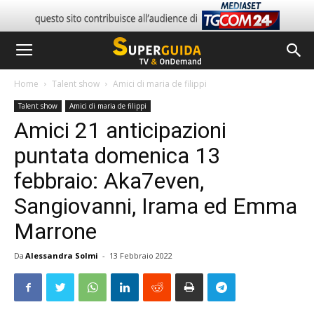
Home
Talent show
Amici di maria de filippi
Talent show
Amici di maria de filippi
Amici 21 anticipazioni
puntata domenica 13
febbraio: Aka7even,
Sangiovanni, Irama ed Emma
Marrone
Da
Alessandra Solmi
-
13 Febbraio 2022