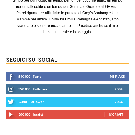
tempo per ogni cosa: un tempo per un bel documentario, un tempo
per un talk polito e un tempo per Gemma e Giorgio o il GF Vip.
Potrei riguardare all'infinito le puntate di Grey’s Anatomy e Una
Mamma per amica. Divisa fra Emilia Romagna e Abruzzo, amo
viaggiare e scoprire piccoli angoli di Paradiso anche se il mio
habitat naturale è la spiaggia.
SEGUICI SUI SOCIAL
540,000
Fans
MI PIACE
550,000
Follower
SEGUI
9,300
Follower
SEGUI
290,000
Iscritti
ISCRIVITI