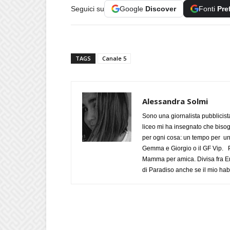
Seguici su
Google
Discover
Fonti
Pre
TAGS
Canale 5
Alessandra Solmi
Sono una giornalista pubblicist
liceo mi ha insegnato che biso
per ogni cosa: un tempo per un
Gemma e Giorgio o il GF Vip. Po
Mamma per amica. Divisa fra Em
di Paradiso anche se il mio habi