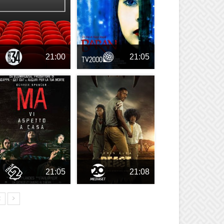
21:00
21:05
21:05
21:08