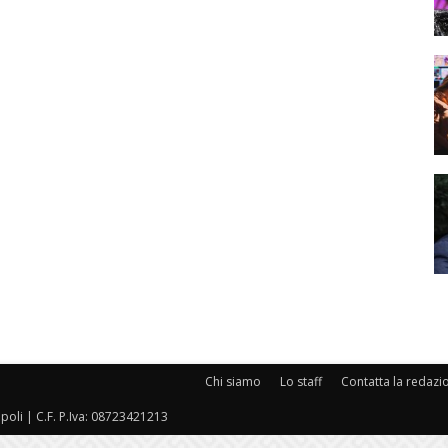
Chi siamo
Lo staff
Contatta la redazi
oli | C.F. P.Iva: 08723421213