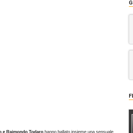
G
F
o e Raimondo Todaro
hanno ballato insieme una sensuale