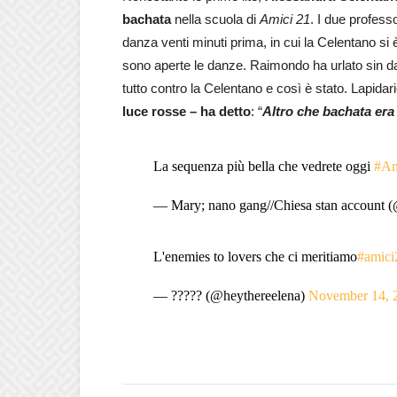
bachata
nella scuola di
Amici 21
. I due profes
danza venti minuti prima, in cui la Celentano si è
sono aperte le danze. Raimondo ha urlato sin da 
tutto contro la Celentano e così è stato. Lapida
luce rosse – ha detto
: “
Altro che bachata era
La sequenza più bella che vedrete oggi
#Am
— Mary; nano gang//Chiesa stan account 
L'enemies to lovers che ci meritiamo
#amici
— ????? (@heythereelena)
November 14, 