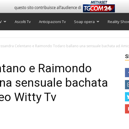
V
Ascolti Tv
Anticipazioni Tv
Soap opera
Reality Sho
essandra Celentano e Raimondo Todaro ballano una sensuale bachata ad Amici 
S
ntano e Raimondo
una sensuale bachata
eo Witty Tv