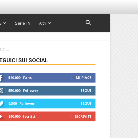
w
Serie TV
Altri
21...
EGUICI SUI SOCIAL
540,000
Fans
MI PIACE
550,000
Follower
SEGUI
9,300
Follower
SEGUI
290,000
Iscritti
ISCRIVITI