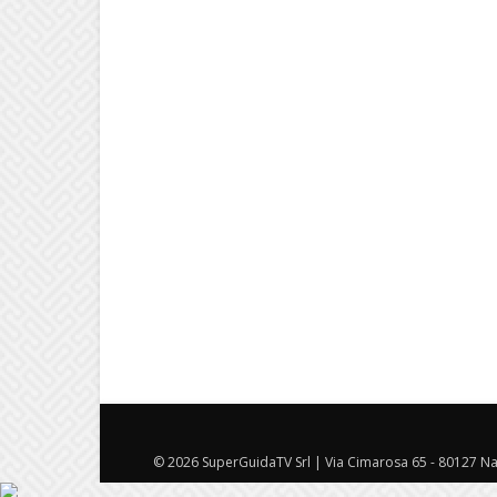
© 2026 SuperGuidaTV Srl | Via Cimarosa 65 - 80127 Nap