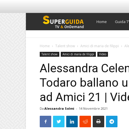
Super
Home
Guida T
Guida
Home
Talent show
Amici di maria de filippi
Al
Talent show
Amici di maria de filippi
Video
TV
Alessandra Cele
Todaro ballano 
ad Amici 21 | Vid
Da
Alessandra Solmi
-
14 Novembre 2021