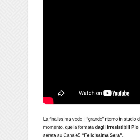
La finalissima vede il “grande” ritorno in studio de
momento, quella formata
dagli irresistibili P
serata su Canale5
“Felicissima Sera”.