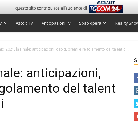
V
Ascolti Tv
Anticipazioni Tv
Soap opera
Reality Sho
ci 2021, la Finale: anticipazioni, ospiti, premi e regolamento del talent di...
S
nale: anticipazioni,
egolamento del talent
i