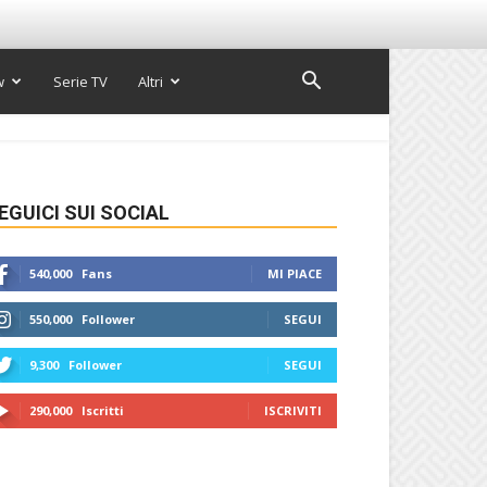
w
Serie TV
Altri
EGUICI SUI SOCIAL
540,000
Fans
MI PIACE
550,000
Follower
SEGUI
9,300
Follower
SEGUI
290,000
Iscritti
ISCRIVITI