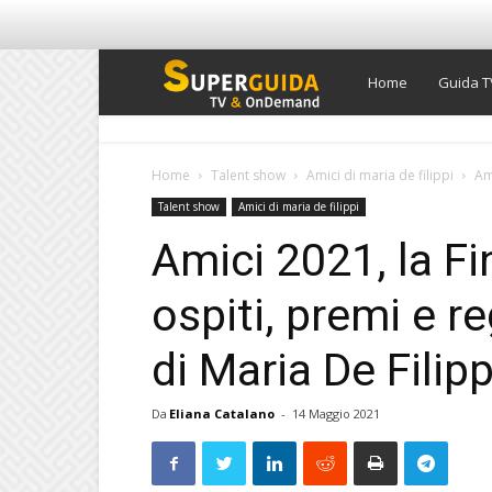
Super
Home
Guida T
Guida
Home
Talent show
Amici di maria de filippi
Ami
Talent show
Amici di maria de filippi
TV
Amici 2021, la Fi
ospiti, premi e r
di Maria De Filipp
Da
Eliana Catalano
-
14 Maggio 2021