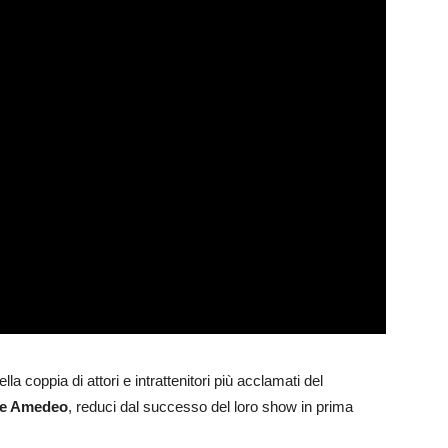
lla coppia di attori e intrattenitori più acclamati del
io e Amedeo
, reduci dal successo del loro show in prima