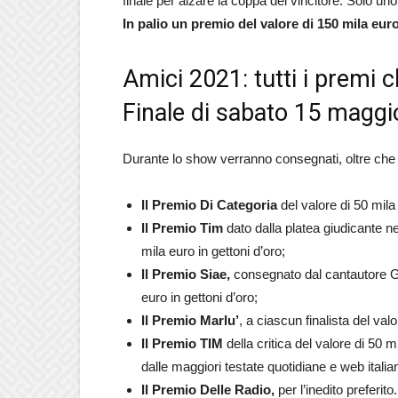
finale per alzare la coppa del vincitore. Solo uno d
In palio un premio del valore di 150 mila euro
Amici 2021: tutti i premi 
Finale di sabato 15 maggi
Durante lo show verranno consegnati, oltre che il
Il Premio Di Categoria
del valore di 50 mila 
Il Premio Tim
dato dalla platea giudicante n
mila euro in gettoni d’oro;
Il Premio Siae,
consegnato dal cantautore Gi
euro in gettoni d’oro;
Il Premio Marlu’
, a ciascun finalista del valo
Il Premio TIM
della critica del valore di 50 
dalle maggiori testate quotidiane e web ital
Il Premio Delle Radio,
per l’inedito preferito.