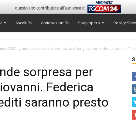
V
Ascolti Tv
Anticipazioni Tv
Soap opera
Reality Sho
mici 2020”, grande sorpresa per Leonardo e Sangiovanni. Federica Gentile: “I lor
S
ande sorpresa per
ovanni. Federica
nediti saranno presto