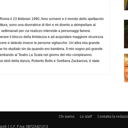
Roma il 23 febbraio 1990. Amo scrivere e il mondo dello spettacolo
ttura, sono una divoratrice di libri e mi diverto a strimpellare al
 settimanali per cui realizzo interviste a personaggi famosi.
rare il blocco della timidezza e ad acquistare maggiore sicurezza.
cere e detesto invece le persone vigliacche. Un’altra mia grande
he ho studiato sin da quando ero bambina. Il mio sogno più grande
 entrando al Teatro La Scala nel giorno del mio compleanno.
ue idoli della danza, Roberto Bolle e Svetlana Zackarova, è stata
Chi siamo
Lo staff
Contatta la redazi
oli | C.F. P.Iva: 08723421213