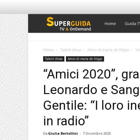
Super
Home
Guida T
Guida
Home
Talent show
Amici di maria de filippi
“A
Talent show
Amici di maria de filippi
TV
“Amici 2020”, gr
Leonardo e Sangi
Gentile: “I loro i
in radio”
Da
Giulia Bertollini
-
7 Dicembre 2020