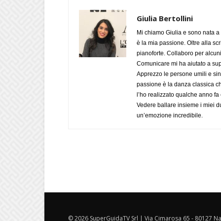
Giulia Bertollini
Mi chiamo Giulia e sono nata a 
è la mia passione. Oltre alla scri
pianoforte. Collaboro per alcuni
Comunicare mi ha aiutato a supe
Apprezzo le persone umili e sin
passione è la danza classica c
l’ho realizzato qualche anno fa
Vedere ballare insieme i miei d
un’emozione incredibile.
© 2026 SuperGuidaTV Srl | Via Cimarosa 65 - 80127 Nap