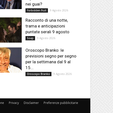
nei guai?
9 Agosto 2026
Forbidden fruit
Racconto di una notte,
trama e anticipazioni
puntate serali 9 agosto
9 Agosto 2026
Soap
Oroscopo Branko: le
previsioni segno per segno
per la settimana dal 9 al
15...
9 Agosto 2026
Oroscopo Branko
one
Privacy
Disclaimer
Preferenze pubblicitarie