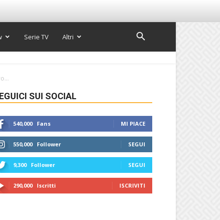
w
Serie TV
Altri
o...
EGUICI SUI SOCIAL
540,000
Fans
MI PIACE
550,000
Follower
SEGUI
9,300
Follower
SEGUI
290,000
Iscritti
ISCRIVITI