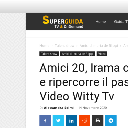
Super
Home
Guida T
Guida
Home
Talent show
Amici di maria de filippi
Am
Talent show
Amici di maria de filippi
Video
TV
Amici 20, Irama c
e ripercorre il pa
Video Witty Tv
Da
Alessandra Solmi
-
14 Novembre 2020