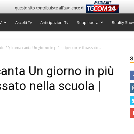
V
Ascolti Tv
Anticipazioni Tv
Soap opera
Reality Sho
ici 20, Irama canta Un giorno in più e ripercorre il passato...
S
anta Un giorno in più
ssato nella scuola |