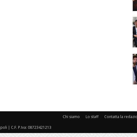
Chi siamo
Lo staff
Contatta la redazi
oli | C.F. P.Iva: 08723421213