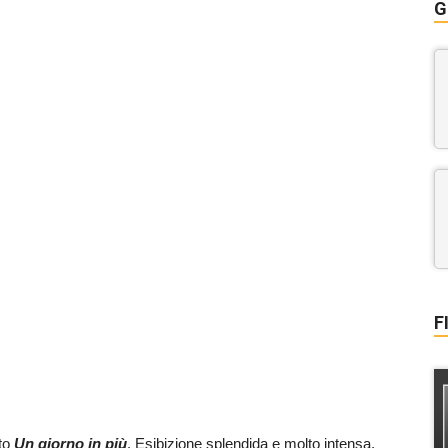
G
F
to
Un giorno in più
. Esibizione splendida e molto intensa.