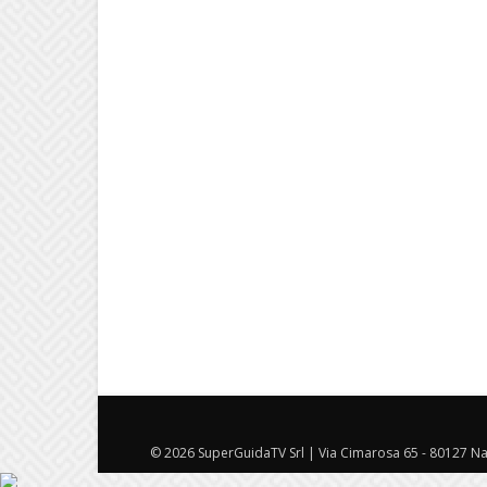
© 2026 SuperGuidaTV Srl | Via Cimarosa 65 - 80127 Nap