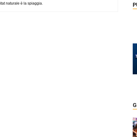
tat naturale è la spiaggia.
P
G