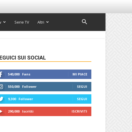
w
Serie TV
Altri
EGUICI SUI SOCIAL
540,000
Fans
MI PIACE
550,000
Follower
SEGUI
9,300
Follower
SEGUI
290,000
Iscritti
ISCRIVITI