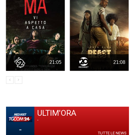
21:05
21:08
ULTIM'ORA
-
-
TUTTE LE NEWS