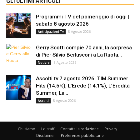
GLI ULTIMI ARTICOLI
Programmi TV del pomeriggio di oggi |
sabato 8 agosto 2026
8 Agosto 2026
Anticipazioni Tv
Gerry Scotti compie 70 anni, la sorpresa
di Pier Silvio Berlusconi a La Ruota...
8 Agosto 2026
Notizie
Ascolti tv 7 agosto 2026: TIM Summer
Hits (14.5%), L’Erede (14.1%), L’Eredità
Summer, La...
8 Agosto 2026
Ascolti
Chi siamo
Lo staff
Contatta la redazione
Privacy
Disclaimer
Preferenze pubblicitarie