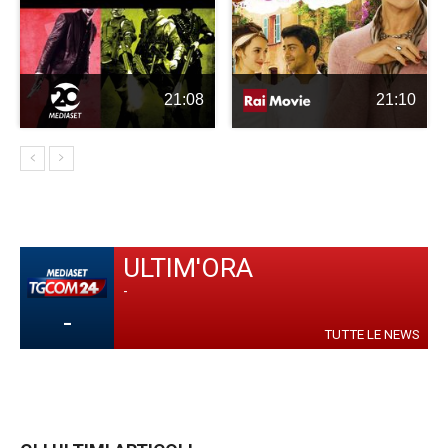
21:08
21:10
ULTIM'ORA
-
-
TUTTE LE NEWS