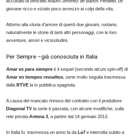
accusato di omicidio
Mauro Jimenez de Banos Penafiel
, un
giovane ricco e viziato poco avvezzo ai colpi della vita.
Attorno alla storia d’amore di questi due giovani, ruotano,
naturalmente le storie di tanti altri personaggi, con le loro
avventure, amori e vicissitudini.
Per Sempre –già conosciuta in Italia
Amar es para siempre
è il sequel (secondo alcuni spin-off) di
Amar en tiempos revueltos
, serie molto seguita trasmessa
dalla
RTVE
la tv pubblica spagnola.
A causa del mancato rinnovo del contratto con il produttore
Diagonal TV
la serie è passata, con alcune modifiche, sulla
rete privata
Antena 3
, a partire dal 14 gennaio 2013.
In Italia fu trasmessa un anno fa da
La7
e interrotta subito a