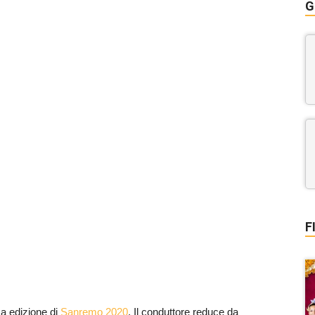
G
F
a edizione di
Sanremo 2020
. Il conduttore reduce da