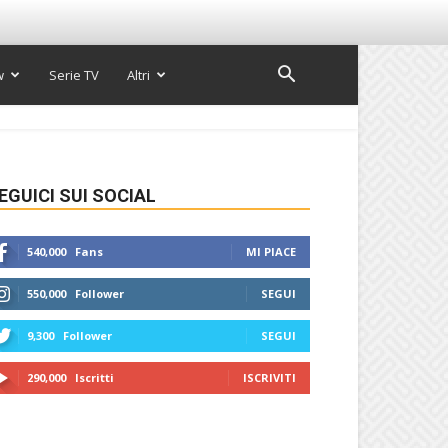
w
Serie TV
Altri
EGUICI SUI SOCIAL
540,000
Fans
MI PIACE
550,000
Follower
SEGUI
9,300
Follower
SEGUI
290,000
Iscritti
ISCRIVITI