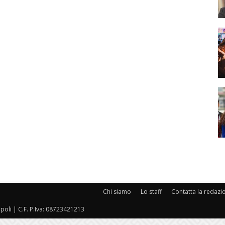
Chi siamo
Lo staff
Contatta la redazi
oli | C.F. P.Iva: 08723421213