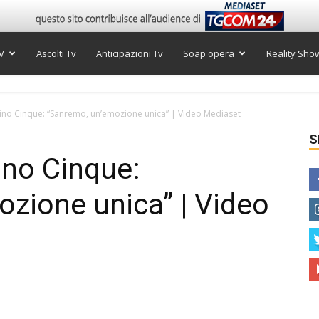
V
Ascolti Tv
Anticipazioni Tv
Soap opera
Reality Sho
no Cinque: “Sanremo, un’emozione unica” | Video Mediaset
S
no Cinque:
zione unica” | Video