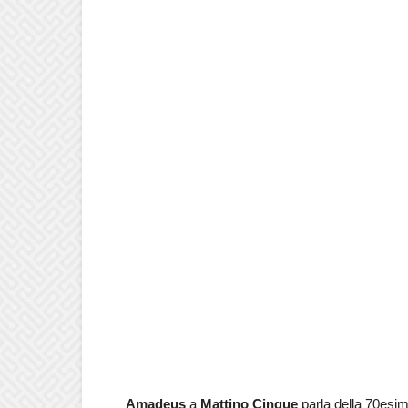
Amadeus
a
Mattino Cinque
parla della 70esim