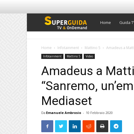
Super
Home
Guida T
Guida
Home
Infotainment
Mattino 5
Amadeus a Matti
Infotainment
Mattino 5
Video
TV
Amadeus a Matti
“Sanremo, un’emo
Mediaset
Da
Emanuele Ambrosio
-
10 Febbraio 2020