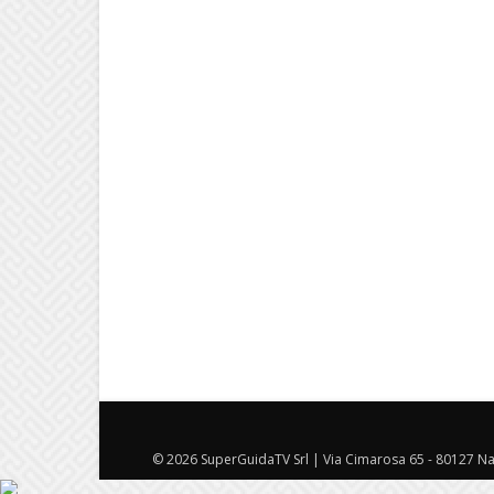
© 2026 SuperGuidaTV Srl | Via Cimarosa 65 - 80127 Nap