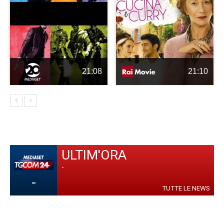
21:08
21:10
ULTIM'ORA
-
-
TUTTE LE NEWS