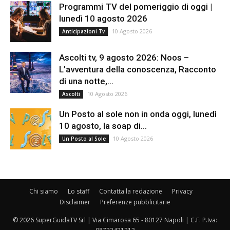
Programmi TV del pomeriggio di oggi |
lunedì 10 agosto 2026
10 Agosto 2026
Anticipazioni Tv
Ascolti tv, 9 agosto 2026: Noos –
L’avventura della conoscenza, Racconto
di una notte,...
10 Agosto 2026
Ascolti
Un Posto al sole non in onda oggi, lunedì
10 agosto, la soap di...
10 Agosto 2026
Un Posto al Sole
Chi siamo
Lo staff
Contatta la redazione
Privacy
Disclaimer
Preferenze pubblicitarie
© 2026 SuperGuidaTV Srl | Via Cimarosa 65 - 80127 Napoli | C.F. P.Iva: