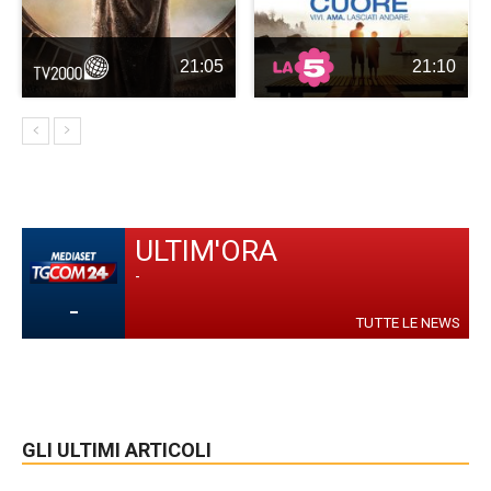
21:05
21:10
ULTIM'ORA
-
-
TUTTE LE NEWS
GLI ULTIMI ARTICOLI