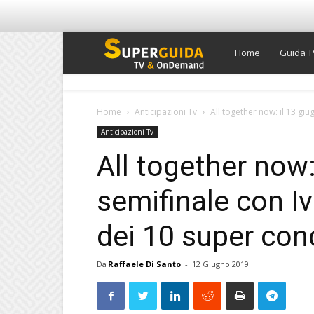
Super
Home
Guida T
Guida
Home
Anticipazioni Tv
All together now: il 13 giu
Anticipazioni Tv
TV
All together now:
semifinale con Iv
dei 10 super con
Da
Raffaele Di Santo
-
12 Giugno 2019