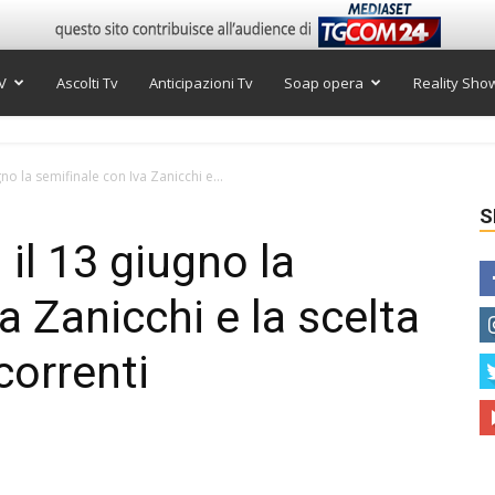
V
Ascolti Tv
Anticipazioni Tv
Soap opera
Reality Sho
gno la semifinale con Iva Zanicchi e...
S
 il 13 giugno la
a Zanicchi e la scelta
correnti