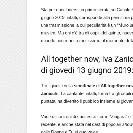
Sta per concludersi, in prima serata su Canale
giugno 2019, infatti, corrisponde alla penultima 
una trasmissione la cui peculiarità è un “Muro 
musica. Ma chi c’è tra gli ospiti del quinto, nu
quando non manca moltissimo al momento della
All together now, Iva Zanicc
di giovedì 13 giugno 2019: 
Tra i giudici della
semifinale
di
All together no
Zanicchi
. La cantante, infatti, torna tra gli os
puntata, ha divertito il pubblico insieme al giova
Voce di canzoni di successo come “Zingara” e “
recente, è anche stata nel cast di popolari
show
delle Donne e Tu sì que vales.