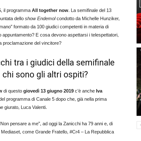
 5, il programma
All together now
. La semifinale del 13
puntata dello
show
Endemol
condotto da Michelle Hunziker,
umano” formato da 100 giudici competenti in materia di
ovo appuntamento? E cosa devono aspettarsi i telespettatori,
 proclamazione del vincitore?
hi tra i giudici della semifinale
chi sono gli altri ospiti?
w
di questo
giovedì 13 giugno 2019
c’è anche
Iva
piti del programma di Canale 5 dopo che, già nella prima
ne giurato, Luca Valenti.
Non pensare a me”, ad oggi la Zanicchi ha 79 anni e, di
Mediaset, come Grande Fratello, #Cr4 – La Repubblica