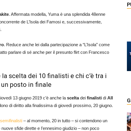
P
kite
. Affermata modella, Yuma è una splendida 48enne
oncorrente de L’Isola dei Famosi e, successivamente,
.
ro
. Reduce anche lei dalla partecipazione a “L’Isola” come
fatto parlare di sé anche per il presunto flirt con Francesco
 scelta dei 10 finalisti e chi c’è tra i
un posto in finale
i giovedì 13 giugno 2019 c’è anche la
scelta
dei
finalisti
di
All
G
no di diritto alla finalissima di giovedì prossimo, 20 giugno.
semifinalisti
– al momento, 20 in tutto – si contendono un
 nuove sfide dirette e l’ennesimo giudizio – non poco