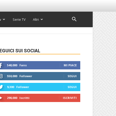
w
Serie TV
Altri
EGUICI SUI SOCIAL
540,000
Fans
MI PIACE
550,000
Follower
SEGUI
9,300
Follower
SEGUI
290,000
Iscritti
ISCRIVITI