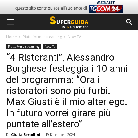
Home
Piattaforme streaming
Now TV
Piattaforme streaming
Now TV
“4 Ristoranti”, Alessandro
Borghese festeggia i 10 anni
del programma: “Ora i
ristoratori sono più furbi.
Max Giusti è il mio alter ego.
In futuro vorrei girare più
puntate all’estero”
Da
Giulia Bertollini
-
19 Dicembre 2024