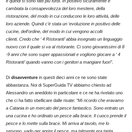
e quindi si sono fatti più furbi. In positivo sicuramente è
cambiata la consapevolezza del loro mestiere, della
ristorazione, del modo in cui conducono le loro attività, delle
loro aziende. Quindi c’è stata un ‘evoluzione in positivo delle
cucine, dell’ordine, del modo in cui vengono accolti
clienti. Credo che ‘ 4 Ristoranti’ abbia insegnato un linguaggio
nuovo con il quale si va al ristorante. Ci sono giovanissimi di 8
-9 anni che sono super appassionati e vogliono giocare a ‘ 4
Ristoranti’ quando vanno con i genitori a mangiare fuori”.
Di
disavventure
in questi dieci anni ce ne sono state
abbastanza. Noi di SuperGuida TV abbiamo chiesto ad
Alessandro un aneddoto in particolare e ce ne ha rivelato uno
che ci ha fatto sbellicare dalle risate:
“Mi ricordo che eravamo
a Catania in un mercato del pesce fantastico. Sono entrato un
una cucina e ho ordinato un pesce alla brace. Il cuoco prende il
pesce e lo mette sulla brace. Mi arriva al tavolo, me lo
servono, vado per aprire il pesce. ma talmente era tanta