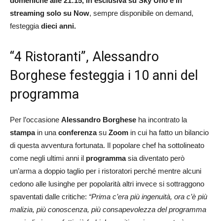
domeniche alle 21:15, in esclusiva su Sky Uno e in
streaming solo su Now
, sempre disponibile on demand,
festeggia
dieci anni.
“4 Ristoranti”, Alessandro
Borghese festeggia i 10 anni del
programma
Per l’occasione
Alessandro Borghese
ha incontrato la
stampa
in una
conferenza
su
Zoom
in cui ha fatto un bilancio
di questa avventura fortunata. Il popolare chef ha sottolineato
come negli ultimi anni il
programma
sia diventato però
un’arma a doppio taglio per i ristoratori perché mentre alcuni
cedono alle lusinghe per popolarità altri invece si sottraggono
spaventati dalle critiche:
“Prima c’era più ingenuità, ora c’è più
malizia, più conoscenza, più consapevolezza del programma