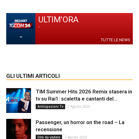
ULTIM'ORA
-
-
TUTTE LE NEWS
GLI ULTIMI ARTICOLI
TIM Summer Hits 2026 Remix stasera in
tv su Rai1: scaletta e cantanti del...
7 Agosto 2026
Anticipazioni Tv
Passenger, un horror on the road – La
recensione
7 Agosto 2026
Film da vedere