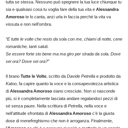
tutta se stessa. Nessuno può spegnere la tua luce chiunque tu
sia e qualsiasi cosa tu voglia fare della tua vita e
Alessandra
Amoroso
te lo canta, anzi urla in faccia perchè la vita va
vissuta e non nell’ombra.
“E tutte le volte che resto da sola con me, chiami di notte, cene
romantiche, tanti saluti.
Se essere forte sto bene ma ma giro per strada da sola. Dove
sei ora? Dove sei ora?”
Il brano
Tutte le Volte
, scritto da
Davide Petrella
e prodotto da
Katoo
, fa capire quanto la voce e la consapevolezza artistica
di
Alessandra Amoroso
siano cresciute. Non si nasconde
più, si è completamente lasciata andare regalandoci pezzi di
sé senza paure. Nella scrittura di
Petrella
, nella voce e
nell’attitude sfrontata di
Alessandra Amoroso
c’è la giusta
dose di menefreghismo che non è arroganza. Finalmente,