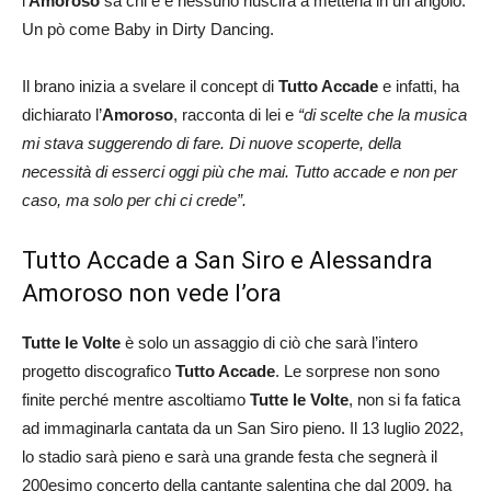
l’
Amoroso
sa chi è e nessuno riuscirà a metterla in un angolo.
Un pò come Baby in Dirty Dancing.
Il brano inizia a svelare il concept di
Tutto Accade
e infatti, ha
dichiarato l’
Amoroso
, racconta di lei e
“di scelte che la musica
mi stava suggerendo di fare. Di nuove scoperte, della
necessità di esserci oggi più che mai. Tutto accade e non per
caso, ma solo per chi ci crede”.
Tutto Accade a San Siro e Alessandra
Amoroso non vede l’ora
Tutte le Volte
è solo un assaggio di ciò che sarà l’intero
progetto discografico
Tutto Accade
. Le sorprese non sono
finite perché mentre ascoltiamo
Tutte le Volte
, non si fa fatica
ad immaginarla cantata da un San Siro pieno. Il 13 luglio 2022,
lo stadio sarà pieno e sarà una grande festa che segnerà il
200esimo concerto della cantante salentina che dal 2009, ha