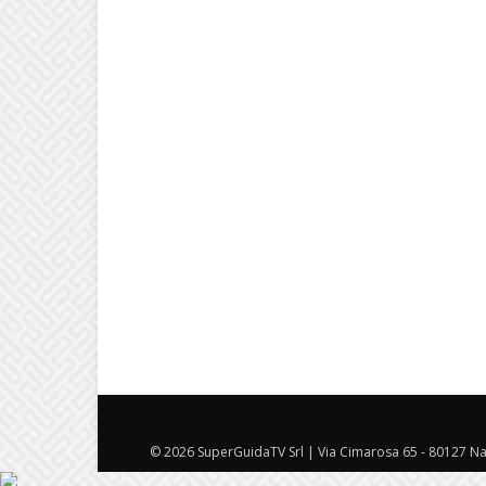
© 2026 SuperGuidaTV Srl | Via Cimarosa 65 - 80127 Nap