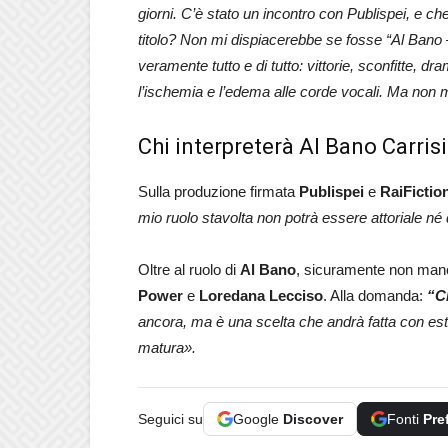
giorni. C’è stato un incontro con Publispei, e ch
titolo? Non mi dispiacerebbe se fosse “Al Bano
veramente tutto e di tutto: vittorie, sconfitte, dr
l’ischemia e l’edema alle corde vocali. Ma non 
Chi interpreterà Al Bano Carris
Sulla produzione firmata
Publispei
e
Rai
Fictio
mio ruolo stavolta non potrà essere attoriale né d
Oltre al ruolo di
Al Bano
, sicuramente non manc
Power
e
Loredana Lecciso
. Alla domanda:
“
C
ancora, ma è una scelta che andrà fatta con es
matura».
Seguici su
Google
Discover
Fonti
Pre