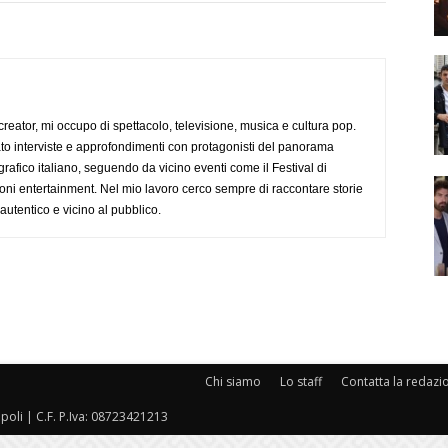
creator, mi occupo di spettacolo, televisione, musica e cultura pop.
ato interviste e approfondimenti con protagonisti del panorama
rafico italiano, seguendo da vicino eventi come il Festival di
oni entertainment. Nel mio lavoro cerco sempre di raccontare storie
, autentico e vicino al pubblico.
Chi siamo
Lo staff
Contatta la redazi
oli | C.F. P.Iva: 08723421213