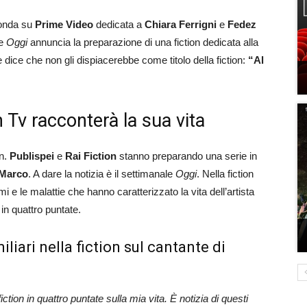
n onda su
Prime Video
dedicata a
Chiara
Ferrigni
e
Fedez
le
Oggi
annuncia la preparazione di una fiction dedicata alla
te dice che non gli dispiacerebbe come titolo della fiction:
“Al
n Tv racconterà la sua vita
on.
Publispei
e
Rai
Fiction
stanno preparando una serie in
 Marco
. A dare la notizia è il settimanale
Oggi
. Nella fiction
i e le malattie che hanno caratterizzato la vita dell’artista
in quattro puntate.
iliari nella fiction sul cantante di
iction in quattro puntate sulla mia vita. È notizia di questi