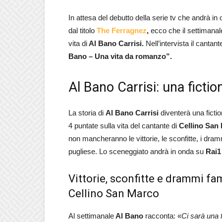
In attesa del debutto della serie tv che andrà i
dal titolo
The Ferragnez
,
ecco che il settimana
vita di
Al Bano Carrisi.
Nell’intervista il cantan
Bano – Una vita da romanzo”.
Al Bano Carrisi: una fictio
La storia di
Al Bano Carrisi
diventerà una ficti
4 puntate sulla vita del cantante di
Cellino San
non mancheranno le vittorie, le sconfitte, i dramm
pugliese. Lo sceneggiato andrà in onda su
Rai1
Vittorie, sconfitte e drammi fam
Cellino San Marco
Al settimanale
Al Bano
racconta: «
Ci sarà una f