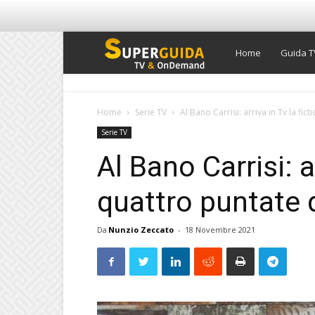
Super
Home
Guida T
Guida
Home
Serie TV
Al Bano Carrisi: arriva in Tv la fic
Serie TV
TV
Al Bano Carrisi: ar
quattro puntate d
Da
Nunzio Zeccato
-
18 Novembre 2021