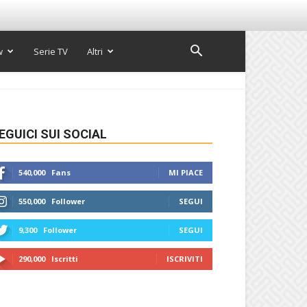
w
Serie TV
Altri
EGUICI SUI SOCIAL
540,000
Fans
MI PIACE
550,000
Follower
SEGUI
9,300
Follower
SEGUI
290,000
Iscritti
ISCRIVITI