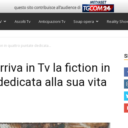
V
Ascolti Tv
Anticipazioni Tv
Soap opera
Reality Sho
tion in quattro puntate dedicata...
S
riva in Tv la fiction in
edicata alla sua vita