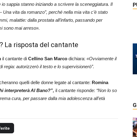
P
e io sappia stanno iniziando a scrivere la sceneggiatura. Il
 – Una vita da romanzo”,
perché nella mia vita c’è stato
ammi, malattie: dalla prostata all’infarto, passando per
mi sono mai arreso».
i? La risposta del cantante
n
il cantante di
Cellino San Marco
dichiara:
«Ovviamente il
i regia: autorizzerò il testo e lo supervisionerò”.
heranno quelli delle donne legate al cantante:
Romina
hi interpreterà Al Bano?”,
il cantante risponde:
“Non lo so
trema cura, per passare dalla mia adolescenza all’età
G
ferite