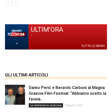
ULTIM'ORA
-
-
TUTTE LE NEWS
GLI ULTIMI ARTICOLI
Darko Perić e Berardo Carboni al Magna
Graecia Film Festival: “Abbiamo scelto la
favola...
6 Agosto 2026
Le interviste in esclusiva