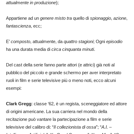
attualmente in produzione
);
Appartiene ad un
genere misto
tra
quello di
spionaggio
,
azione
,
fantascienza
, ecc;
E’
composto
, attualmente, da
quattro stagioni
; Ogni
episodio
ha una durata media di
circa
cinquanta minuti
.
Del cast della serie fanno parte attori (e attrici) già noti al
pubblico del piccolo e grande schermo per aver interpretato
ruoli in film e serie televisive più o meno noti, ecco alcuni
esempi:
Clark Gregg
: classe ‘62, è un regista, sceneggiatore ed attore
di origini americane. La sua carriera nel mondo della
recitazione può vantare la partecipazione a film e serie
televisive del calibro di: “
Il collezionista di ossa
”; “
A.I. –