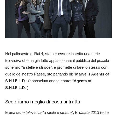
Nel palinsesto di Rai 4, sta per essere inserita una serie
televisiva che ha già fatto appassionare il pubblico del piccolo
schermo “a stelle e strisce”, e promette di fare lo stesso con
quello del nostro Paese, sto parlando di: “
Marvel’
s
Agents of
S.H.I.E.L.D.
” (conosciuta anche come: “
Agents of
S.H.I.E.L.D
.”)
Scopriamo meglio di cosa si tratta
E una
serie televisiva
“
a stelle e strisce
”; E’
datata 2013
(ed è