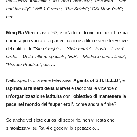
Intelligenza Artificiale
”; “
In Good Company
”; “
Iron Man
”; “
Sex
and the city
”; “
Will & Grace
”; “
The Shield
”; “
CS
I New York
”;
ecc…
Ming Na Wen
: classe ‘63, è un’attrice di origini cinesi. La sua
carriera può vantare la partecipazione a film e serie televisive
del calibro di: “
Street Fighter – Sfida Finale
”; “
Push
”; “
Law &
Order – Unità vittime speciali
”; “
E.R. – Medici in prima linea
”;
“
Private Practice
”; ecc…
Nello specifico la serie televisiva “
Agents of S.H.I.E.L.D
”, è
ispirata ai fumetti della Marvel
e racconta le vicende di
un’
organizzazione istituita
con l’
obiettivo di mantenere la
pace
nel mondo
dei
“
super eroi
”, come andrà a finire?
Se anche voi siete curiosi di scoprirlo, non vi resta che
sintonizzarvi su Rai 4 e godervi lo spettacolo…