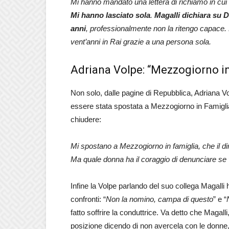
Mi hanno mandato una lettera di richiamo in cui 
Mi hanno lasciato sola
.
Magalli dichiara su D
anni
, professionalmente non la ritengo capace.
vent’anni in Rai grazie a una persona sola.
Adriana Volpe: “Mezzogiorno in
Non solo, dalle pagine di Repubblica, Adriana Vo
essere stata spostata a Mezzogiorno in Famigl
chiudere:
Mi spostano a Mezzogiorno in famiglia, che il dir
Ma quale donna ha il coraggio di denunciare s
Infine la Volpe parlando del suo collega Magalli h
confronti: “
Non la nomino, campa di questo
” e “
fatto soffrire la conduttrice. Va detto che Magall
posizione dicendo di non avercela con le donne,