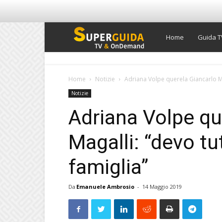
Super
Home
Guida T
Guida
Home
Notizie
Adriana Volpe querela Giancarlo Ma
Notizie
TV
Adriana Volpe qu
Magalli: “devo tu
famiglia”
Da
Emanuele Ambrosio
-
14 Maggio 2019