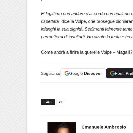
E’ legittimo non andare d’accordo con qualcun
rispettata
” dice la Volpe, che prosegue dichiaran
infanghi la sua dignità. Sedimenti talmente tant
permettersi di insultarti. Ho alzato la testa e ho 
Come andrà a finire la querelle Volpe – Magalli?
Seguici su
Google
Discover
Fonti
Pre
TAGS
rai
Emanuele Ambrosio