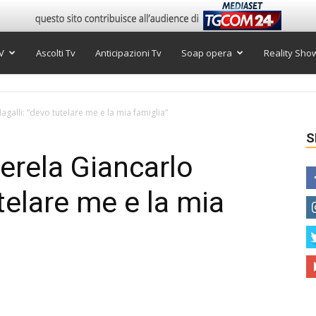
V
Ascolti Tv
Anticipazioni Tv
Soap opera
Reality Sho
galli: “devo tutelare me e la mia famiglia”
S
erela Giancarlo
telare me e la mia