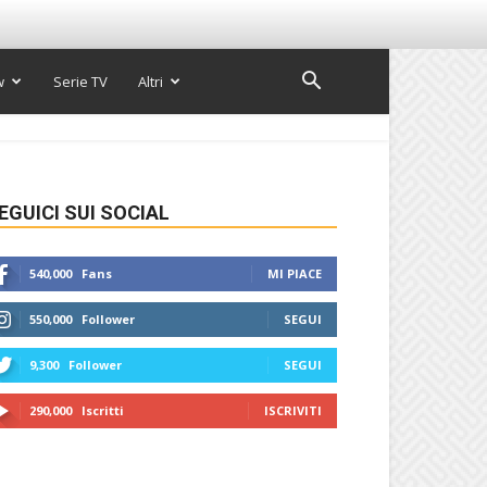
w
Serie TV
Altri
EGUICI SUI SOCIAL
540,000
Fans
MI PIACE
550,000
Follower
SEGUI
9,300
Follower
SEGUI
290,000
Iscritti
ISCRIVITI