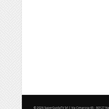
© 2026 SuperGuidaTV Srl | Via Cimarosa 65 - 80127 Nap