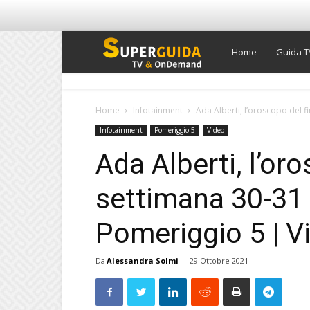
Super
Home
Guida T
Guida
Home
Infotainment
Ada Alberti, l’oroscopo del f
Infotainment
Pomeriggio 5
Video
TV
Ada Alberti, l’or
settimana 30-31
Pomeriggio 5 | V
Da
Alessandra Solmi
-
29 Ottobre 2021