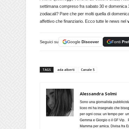
settimana compreso fra sabato 30 e domenica 31
zodiacali? Pare che per molti quella di domenica
affettivo che finanziario. Ecco tutte le news nel
Seguici su
Google
Discover
Fonti
Pre
TAGS
ada alberti
Canale 5
Alessandra Solmi
Sono una giornalista pubblicist
liceo mi ha insegnato che biso
per ogni cosa: un tempo per un
Gemma e Giorgio o il GF Vip. Po
Mamma per amica. Divisa fra Em