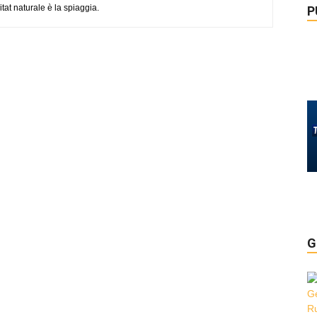
tat naturale è la spiaggia.
P
G