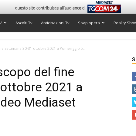
V
Ascolti Tv
Anticipazioni Tv
Soap opera
Reality Sho
ine settimana 30-31 ottobre 2021 a Pomeriggio 5...
S
oscopo del fine
 ottobre 2021 a
ideo Mediaset