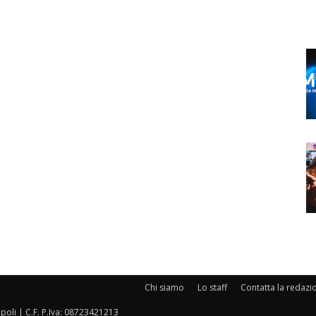
Chi siamo
Lo staff
Contatta la redazi
oli | C.F. P.Iva: 08723421213