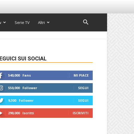
w
Serie TV
Altri
EGUICI SUI SOCIAL
540,000
Fans
MI PIACE
550,000
Follower
SEGUI
9,300
Follower
SEGUI
290,000
Iscritti
ISCRIVITI