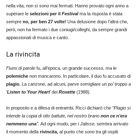
nella vita, non si sono mai fermati. Hanno provato ogni anno a
superare le
selezioni per il
Festival
ma la risposta è stata
sempre
no,
per ben 27 volte!
Una delusione dopo l’altra che,
però, non ha fermato i due coniugi/colleghi, da sempre grandi
appassionati di musica e canto.
La rivincita
Fiumi di parole
fu, all’epoca, un grande successo, ma le
polemiche
non mancarono. In particolare, il duo fu accusato di
plagio.
La canzone, ad alcuni, parve somigliare un po’ troppo a
‘
Listen to Your Heart
’ dei
Roxette
(1988).
In proposito e a difesa di entrambi, Ricci dichiarò che
“Plagio si
intende la copia di otto battute, nel nostro brano
non ce n’era
nemmeno una
”.
Ad ogni modo, per i
Jalisse,
sembra arrivato
il momento della
rivincita,
al punto che sono tra gli ospiti