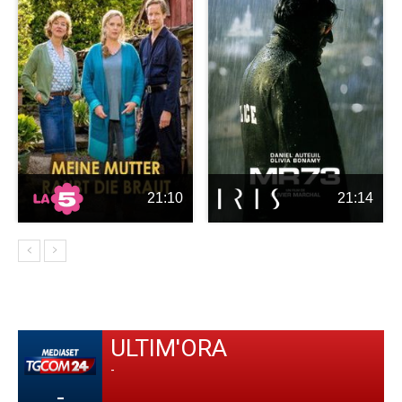
21:10
21:14
ULTIM'ORA
-
-