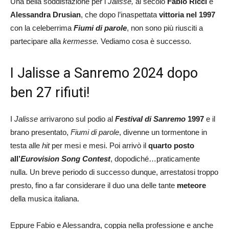
Una bella soddisfazione per i
Jalisse,
al secolo
Fabio Ricci
e
Alessandra Drusian
, che dopo l’inaspettata
vittoria nel 1997
con la celeberrima
Fiumi di parole
, non sono più riusciti a
partecipare alla
kermesse.
Vediamo cosa è successo.
I Jalisse a Sanremo 2024 dopo
ben 27 rifiuti!
I
Jalisse
arrivarono sul podio al
Festival di Sanremo
1997
e il
brano presentato,
Fiumi di parole
, divenne un tormentone in
testa alle
hit
per mesi e mesi. Poi arrivò il
quarto posto
all’
Eurovision Song Contest
, dopodiché…praticamente
nulla. Un breve periodo di successo dunque, arrestatosi troppo
presto, fino a far considerare il duo una delle tante
meteore
della musica italiana.
Eppure Fabio e Alessandra, coppia nella professione e anche