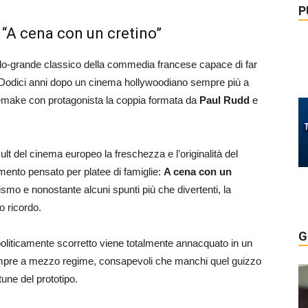
P
m “A cena con un cretino”
lo-grande classico della commedia francese capace di far
ne. Dodici anni dopo un cinema hollywoodiano sempre più a
 remake con protagonista la coppia formata da
Paul Rudd
e
lt del cinema europeo la freschezza e l’originalità del
mento pensato per platee di famiglie:
A cena con un
mo e nonostante alcuni spunti più che divertenti, la
o ricordo.
G
politicamente scorretto viene totalmente annacquato in un
sempre a mezzo regime, consapevoli che manchi quel guizzo
tune del prototipo.