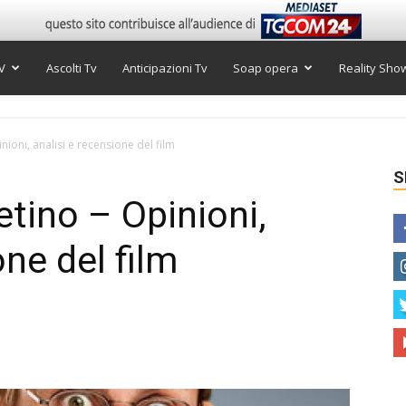
V
Ascolti Tv
Anticipazioni Tv
Soap opera
Reality Sho
nioni, analisi e recensione del film
S
etino – Opinioni,
one del film