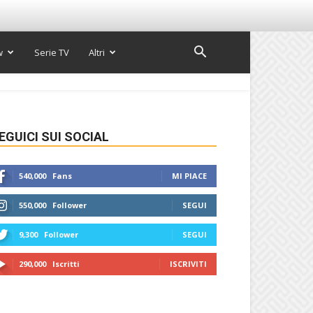
w
Serie TV
Altri
EGUICI SUI SOCIAL
540,000
Fans
MI PIACE
550,000
Follower
SEGUI
9,300
Follower
SEGUI
290,000
Iscritti
ISCRIVITI