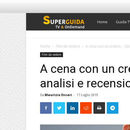
Super
Home
Guida T
Guida
Home
Film da vedere
A cena con un cretino – Opi
Film da vedere
TV
A cena con un cr
analisi e recensi
Da
Maurizio Encari
-
17 Luglio 2019