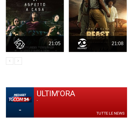
21:05
21:08
ULTIM'ORA
-
-
TUTTE LE NEWS