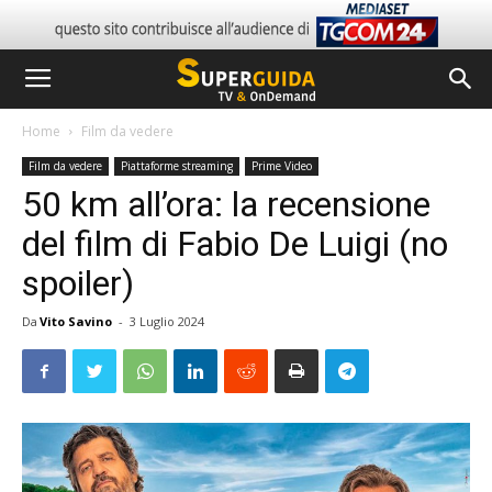
Home
Film da vedere
Film da vedere
Piattaforme streaming
Prime Video
50 km all’ora: la recensione
del film di Fabio De Luigi (no
spoiler)
Da
Vito Savino
-
3 Luglio 2024