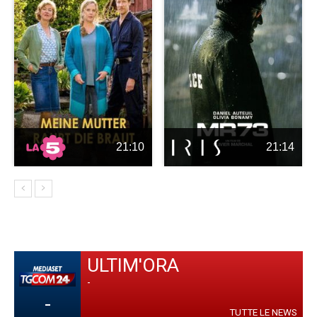
21:10
21:14
ULTIM'ORA
-
-
TUTTE LE NEWS