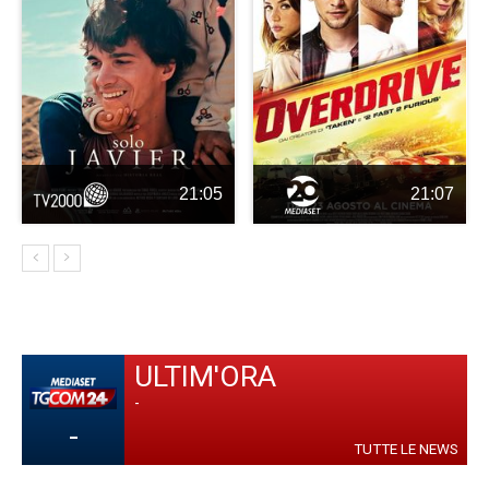
21:05
21:07
ULTIM'ORA
-
-
TUTTE LE NEWS