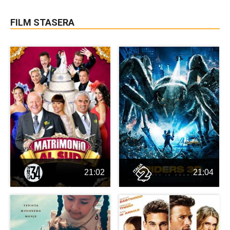
FILM STASERA
21:02
21:04