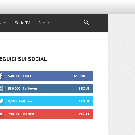
w
Serie TV
Altri
EGUICI SUI SOCIAL
540,000
Fans
MI PIACE
550,000
Follower
SEGUI
9,300
Follower
SEGUI
290,000
Iscritti
ISCRIVITI