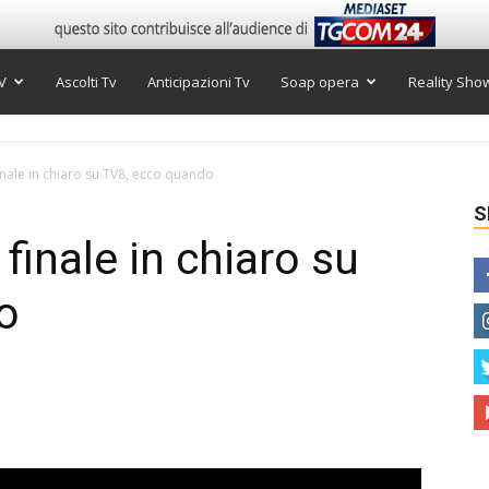
V
Ascolti Tv
Anticipazioni Tv
Soap opera
Reality Sho
finale in chiaro su TV8, ecco quando
S
 finale in chiaro su
o