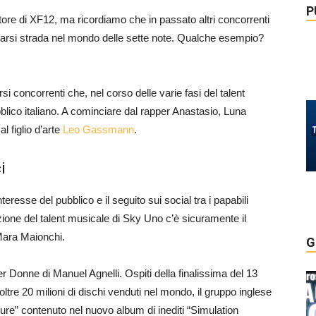
P
ncitore di XF12, ma ricordiamo che in passato altri concorrenti
 a farsi strada nel mondo delle sette note. Qualche esempio?
rsi concorrenti che, nel corso delle varie fasi del talent
blico italiano. A cominciare dal rapper Anastasio, Luna
l figlio d’arte
Leo Gassmann
.
i
resse del pubblico e il seguito sui social tra i papabili
dizione del talent musicale di Sky Uno c’è sicuramente il
Mara Maionchi.
G
r Donne di Manuel Agnelli. Ospiti della finalissima del 13
oltre 20 milioni di dischi venduti nel mondo, il gruppo inglese
ssure” contenuto nel nuovo album di inediti “Simulation