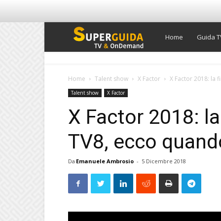
Super
Home
Guida T
Guida
Home
Talent show
X Factor
X Factor 2018: la 
Talent show
X Factor
TV
X Factor 2018: la
TV8, ecco quand
Da
Emanuele Ambrosio
-
5 Dicembre 2018