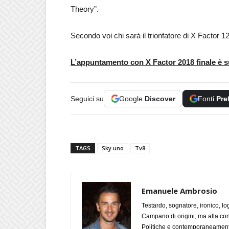
Theory”.
Secondo voi chi sarà il trionfatore di X Factor 1
L’appuntamento con X Factor 2018 finale è s
Seguici su
Google
Discover
Fonti
Pre
TAGS
Sky uno
Tv8
Emanuele Ambrosio
Testardo, sognatore, ironico, l
Campano di origini, ma alla con
Politiche e contemporaneamente 