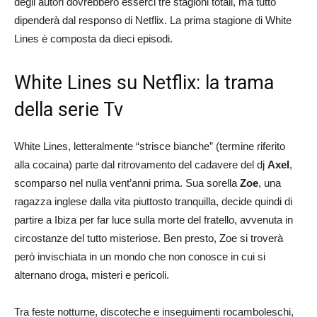
degli autori dovrebbero esserci tre stagioni totali, ma tutto
dipenderà dal responso di Netflix. La prima stagione di White
Lines è composta da dieci episodi.
White Lines su Netflix: la trama
della serie Tv
White Lines, letteralmente “strisce bianche” (termine riferito
alla cocaina) parte dal ritrovamento del cadavere del dj
Axel
,
scomparso nel nulla vent’anni prima. Sua sorella
Zoe
, una
ragazza inglese dalla vita piuttosto tranquilla, decide quindi di
partire a Ibiza per far luce sulla morte del fratello, avvenuta in
circostanze del tutto misteriose. Ben presto, Zoe si troverà
però invischiata in un mondo che non conosce in cui si
alternano droga, misteri e pericoli.
Tra feste notturne, discoteche e inseguimenti rocamboleschi,