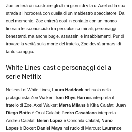
Zoe tenterà di ricostruire gli ultimi giorni di vita di Axel ed la sua
strada si incrocerà con quella di un maldestro spacciatore. Da
quel momento, Zoe entrerà così in contatto con un mondo
finora a lei sconosciuto tra pericolosi criminali, personaggi
benestanti, ma anche bugie, assassini e insabbiamenti. Pur di
trovare la verità sulla morte del fratello, Zoe dovrà armarsi di
tanto coraggio.
White Lines: cast e personaggi della
serie Netflix
Nel cast di White Lines,
Laura Haddock
nel ruolo della
protagonista Zoe Walker;
Tom Rhys Harries
interpreta il
fratello di Zoe, Axel Walker;
Marta Milans
è Kika Calafat;
Juan
Diego Botto
è Oriol Calafat; P
edro Casablanc
interpreta
Andreu Calafat;
Belen Lopez
è Conchita Calafat;
Nuno
Lopes
è Boxer;
Daniel Mays
nel ruolo di Marcus;
Laurence