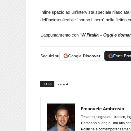
Infine spazio ad un’intervista speciale rilasciata
dell’indimenticabile “nonno Libero” nella fiction 
L’appuntamento con “
W l’Italia – Oggi e doma
Seguici su
Google
Discover
Fonti
Pre
TAGS
rete 4
Emanuele Ambrosio
Testardo, sognatore, ironico, l
Campano di origini, ma alla con
Politiche e contemporaneamente 