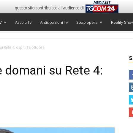
V
Ascolti Tv
Anticipazioni Tv
Soap opera
Reality Sho
su Rete 4: ospiti 18 ottobre
S
 e domani su Rete 4: