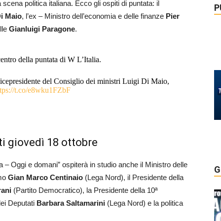
scena politica italiana. Ecco gli ospiti di puntata: il
P
Di Maio
, l’ex – Ministro dell’economia e delle finanze
Pier
lle
Gianluigi Paragone
.
 centro della puntata di W L’Italia.
icepresidente del Consiglio dei ministri Luigi Di Maio,
ttps://t.co/e8wku1FZbF
ti giovedì 18 ottobre
ia – Oggi e domani” ospiterà in studio anche il Ministro delle
G
smo
Gian Marco Centinaio
(Lega Nord), il Presidente della
rani
(Partito Democratico), la Presidente della 10ª
ei Deputati
Barbara Saltamarini
(Lega Nord) e la politica