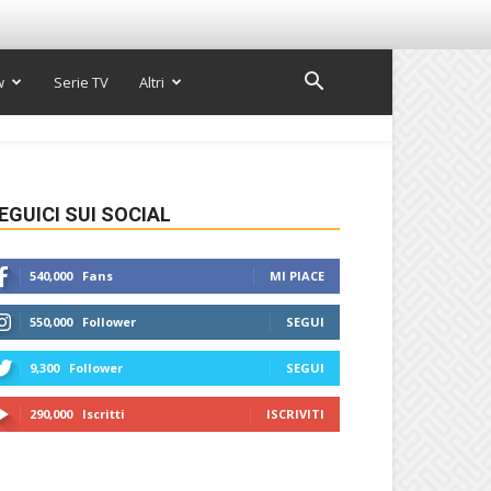
w
Serie TV
Altri
EGUICI SUI SOCIAL
540,000
Fans
MI PIACE
550,000
Follower
SEGUI
9,300
Follower
SEGUI
290,000
Iscritti
ISCRIVITI