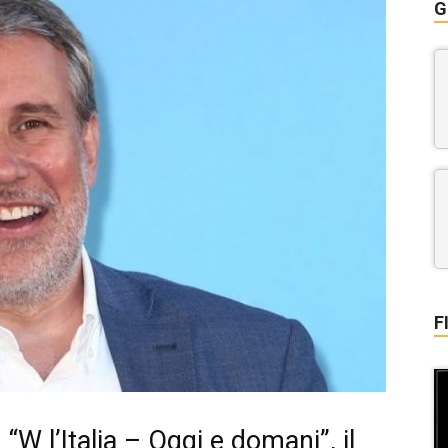
G
F
W l’Italia – Oggi e domani”, il