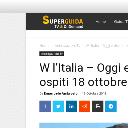
Super
Home
Guida T
Guida
Home
Anticipazioni Tv
W l’Italia – Oggi e domani 
Anticipazioni Tv
TV
W l’Italia – Oggi
ospiti 18 ottobre
Da
Emanuele Ambrosio
-
18 Ottobre 2018