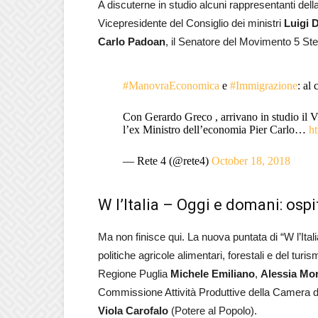
A discuterne in studio alcuni rappresentanti della 
Vicepresidente del Consiglio dei ministri
Luigi 
Carlo Padoan
, il Senatore del Movimento 5 Ste
#ManovraEconomica
e
#Immigrazione
: al
Con Gerardo Greco , arrivano in studio il V
l’ex Ministro dell’economia Pier Carlo…
h
— Rete 4 (@rete4)
October 18, 2018
W l’Italia – Oggi e domani: ospi
Ma non finisce qui. La nuova puntata di “W l’Ital
politiche agricole alimentari, forestali e del turi
Regione Puglia
Michele Emiliano
,
Alessia Mo
Commissione Attività Produttive della Camera d
Viola Carofalo
(Potere al Popolo).