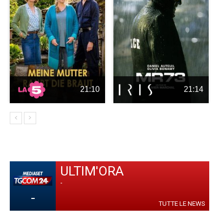
21:10
21:14
ULTIM'ORA
-
-
TUTTE LE NEWS