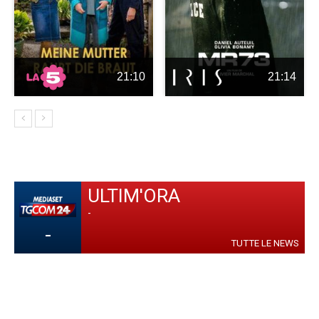
21:10
21:14
ULTIM'ORA
-
-
TUTTE LE NEWS