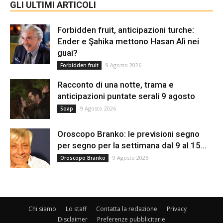
GLI ULTIMI ARTICOLI
Forbidden fruit, anticipazioni turche:
Ender e Şahika mettono Hasan Alì nei
guai?
9 Agosto 2026
Forbidden fruit
Racconto di una notte, trama e
anticipazioni puntate serali 9 agosto
9 Agosto 2026
Soap
Oroscopo Branko: le previsioni segno
per segno per la settimana dal 9 al 15...
9 Agosto 2026
Oroscopo Branko
Chi siamo
Lo staff
Contatta la redazione
Privacy
Disclaimer
Preferenze pubblicitarie