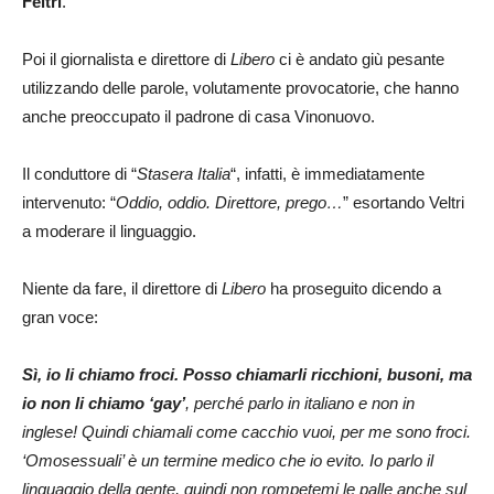
Feltri
.
Poi il giornalista e direttore di
Libero
ci è andato giù pesante
utilizzando delle parole, volutamente provocatorie, che hanno
anche preoccupato il padrone di casa Vinonuovo.
Il conduttore di “
Stasera Italia
“, infatti, è immediatamente
intervenuto: “
Oddio, oddio. Direttore, prego…
” esortando Veltri
a moderare il linguaggio.
Niente da fare, il direttore di
Libero
ha proseguito dicendo a
gran voce:
Sì, io li chiamo froci. Posso chiamarli ricchioni, busoni, ma
io non li chiamo ‘gay’
, perché parlo in italiano e non in
inglese! Quindi chiamali come cacchio vuoi, per me sono froci.
‘Omosessuali’ è un termine medico che io evito. Io parlo il
linguaggio della gente, quindi non rompetemi le palle anche sul