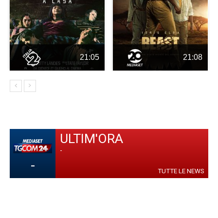
21:05
21:08
ULTIM'ORA
-
-
TUTTE LE NEWS