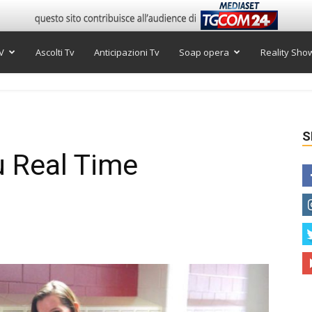
V
Ascolti Tv
Anticipazioni Tv
Soap opera
Reality Sho
S
u Real Time