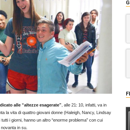
G
F
edicato alle “altezze esagerate”
, alle 21: 10, infatti, va in
onta la vita di quattro giovani donne (Haleigh, Nancy, Lindsay
di tutti i giorni, hanno un altro “enorme problema” con cui
e novanta in su.