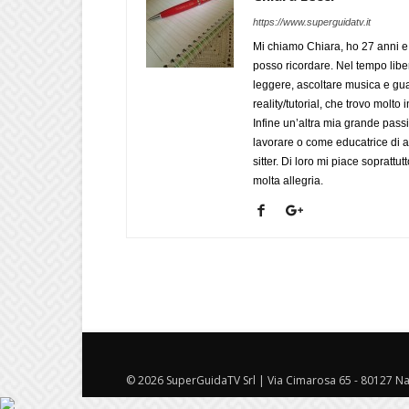
https://www.superguidatv.it
Mi chiamo Chiara, ho 27 anni e 
posso ricordare. Nel tempo liber
leggere, ascoltare musica e gua
reality/tutorial, che trovo mol
Infine un’altra mia grande pass
lavorare o come educatrice di a
sitter. Di loro mi piace soprattut
molta allegria.
© 2026 SuperGuidaTV Srl | Via Cimarosa 65 - 80127 Nap