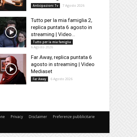
7 Agosto 2026
Anticipazioni Tv
Tutto per la mia famiglia 2,
replica puntata 6 agosto in
streaming | Video...
Tutto per la mia famiglia
6 Agosto 2026
Far Away, replica puntata 6
agosto in streaming | Video
Mediaset
6 Agosto 2026
Far Away
one
Privacy
Disclaimer
Preferenze pubblicitarie