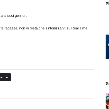
P
a ai suoi genitori.
este ragazze, non vi resta che sintonizzarvi su Real Time,
ferite
G