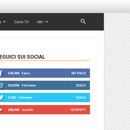
w
Serie TV
Altri
EGUICI SUI SOCIAL
540,000
Fans
MI PIACE
550,000
Follower
SEGUI
9,300
Follower
SEGUI
290,000
Iscritti
ISCRIVITI