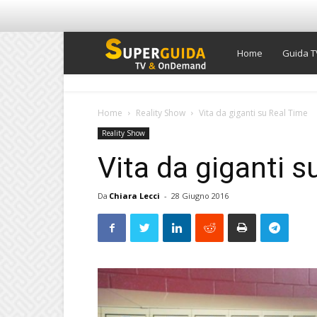
Super
Home
Guida T
Guida
Home
Reality Show
Vita da giganti su Real Time
Reality Show
TV
Vita da giganti s
Da
Chiara Lecci
-
28 Giugno 2016