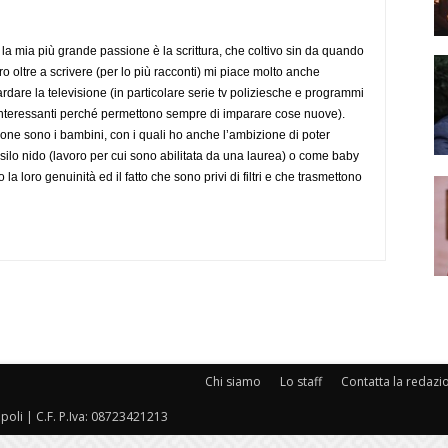
la mia più grande passione è la scrittura, che coltivo sin da quando
o oltre a scrivere (per lo più racconti) mi piace molto anche
rdare la televisione (in particolare serie tv poliziesche e programmi
to interessanti perché permettono sempre di imparare cose nuove).
ione sono i bambini, con i quali ho anche l’ambizione di poter
silo nido (lavoro per cui sono abilitata da una laurea) o come baby
to la loro genuinità ed il fatto che sono privi di filtri e che trasmettono
Chi siamo
Lo staff
Contatta la redazi
oli | C.F. P.Iva: 08723421213