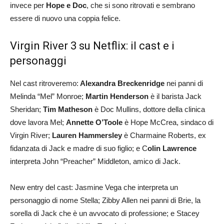
invece per
Hope e Doc
, che si sono ritrovati e sembrano
essere di nuovo una coppia felice.
Virgin River 3 su Netflix: il cast e i
personaggi
Nel cast ritroveremo:
Alexandra Breckenridge
nei panni di
Melinda “Mel” Monroe;
Martin Henderson
è il barista Jack
Sheridan;
Tim Matheson
è Doc Mullins, dottore della clinica
dove lavora Mel;
Annette O’Toole
è Hope McCrea, sindaco di
Virgin River;
Lauren Hammersley
è Charmaine Roberts, ex
fidanzata di Jack e madre di suo figlio; e C
olin Lawrence
interpreta John “Preacher” Middleton, amico di Jack.
New entry del cast: Jasmine Vega che interpreta un
personaggio di nome Stella; Zibby Allen nei panni di Brie, la
sorella di Jack che è un avvocato di professione; e Stacey