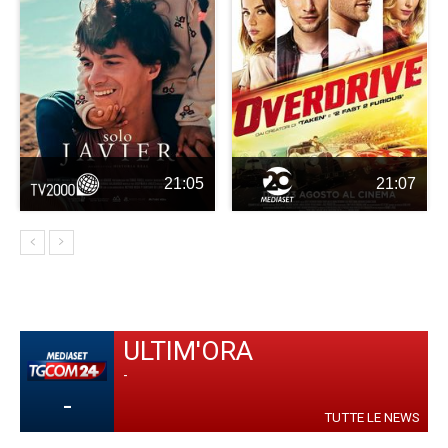
21:05
21:07
ULTIM'ORA
-
-
TUTTE LE NEWS