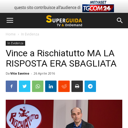
Home
In Evidenza
In Evidenza
Vince a Rischiatutto MA LA
RISPOSTA ERA SBAGLIATA
Da
Vito Savino
-
26 Aprile 2016