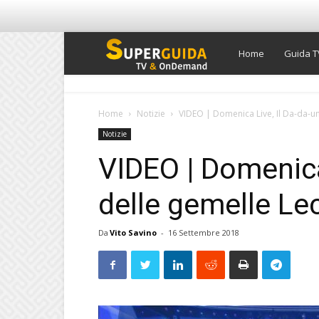
Super
Home
Guida T
Guida
Home
Notizie
VIDEO | Domenica Live, Il Da-da-un
Notizie
TV
VIDEO | Domenica
delle gemelle Le
Da
Vito Savino
-
16 Settembre 2018