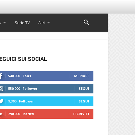
w
Serie TV
Altri
EGUICI SUI SOCIAL
540,000
Fans
MI PIACE
550,000
Follower
SEGUI
9,300
Follower
SEGUI
290,000
Iscritti
ISCRIVITI