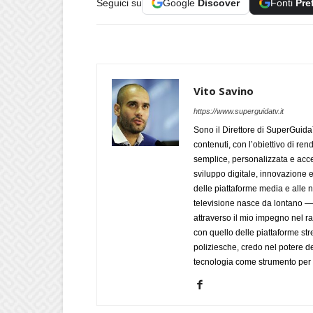
Seguici su
Google
Discover
Fonti
Pre
Vito Savino
https://www.superguidatv.it
Sono il Direttore di SuperGuid
contenuti, con l’obiettivo di ren
semplice, personalizzata e acces
sviluppo digitale, innovazione e
delle piattaforme media e alle
televisione nasce da lontano 
attraverso il mio impegno nel r
con quello delle piattaforme str
poliziesche, credo nel potere de
tecnologia come strumento per 