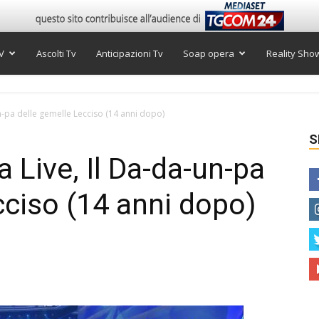
V
Ascolti Tv
Anticipazioni Tv
Soap opera
Reality Sho
-pa delle gemelle Lecciso (14 anni dopo)
S
 Live, Il Da-da-un-pa
cciso (14 anni dopo)