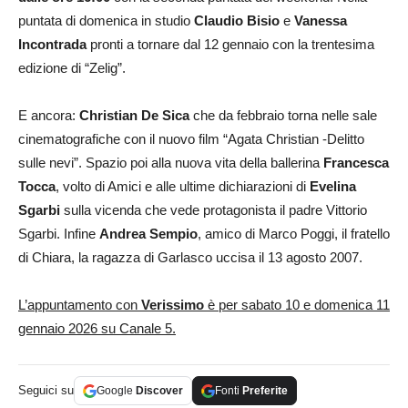
puntata di domenica in studio
Claudio Bisio
e
Vanessa
Incontrada
pronti a tornare dal 12 gennaio con la trentesima
edizione di “Zelig”.
E ancora:
Christian De
Sica
che da febbraio torna nelle sale
cinematografiche con il nuovo film “Agata Christian -Delitto
sulle nevi”. Spazio poi alla nuova vita della ballerina
Francesca
Tocca
, volto di Amici e alle ultime dichiarazioni di
Evelina
Sgarbi
sulla vicenda che vede protagonista il padre Vittorio
Sgarbi. Infine
Andrea Sempio
, amico di Marco Poggi, il fratello
di Chiara, la ragazza di Garlasco uccisa il 13 agosto 2007.
L’appuntamento con
Verissimo
è per sabato 10 e domenica 11
gennaio 2026 su Canale 5.
Seguici su
Google
Discover
Fonti
Preferite