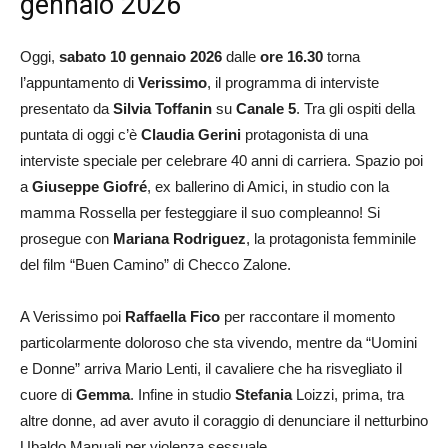
gennaio 2026
Oggi,
sabato 10 gennaio 2026
dalle
ore 16.30
torna
l’appuntamento di
Verissimo
, il programma di interviste
presentato da
Silvia Toffanin
su
Canale 5
. Tra gli ospiti della
puntata di oggi c’è
Claudia Gerini
protagonista di una
interviste speciale per celebrare 40 anni di carriera. Spazio poi
a
Giuseppe Giofré
, ex ballerino di Amici, in studio con la
mamma Rossella per festeggiare il suo compleanno! Si
prosegue con
Mariana Rodriguez
, la protagonista femminile
del film “Buen Camino” di Checco Zalone.
A Verissimo poi
Raffaella Fico
per raccontare il momento
particolarmente doloroso che sta vivendo, mentre da “Uomini
e Donne” arriva Mario Lenti, il cavaliere che ha risvegliato il
cuore di
Gemma
. Infine in studio
Stefania
Loizzi, prima, tra
altre donne, ad aver avuto il coraggio di denunciare il netturbino
Ubaldo Manuali per violenza sessuale.