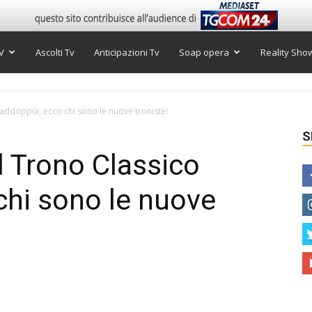
V
Ascolti Tv
Anticipazioni Tv
Soap opera
Reality Sho
addoppia, ecco chi sono le nuove troniste!
S
 Trono Classico
chi sono le nuove