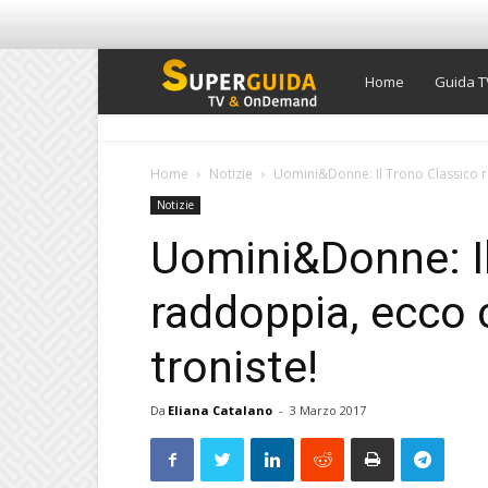
Super
Home
Guida T
Guida
Home
Notizie
Uomini&Donne: Il Trono Classico r
Notizie
TV
Uomini&Donne: Il
raddoppia, ecco 
troniste!
Da
Eliana Catalano
-
3 Marzo 2017