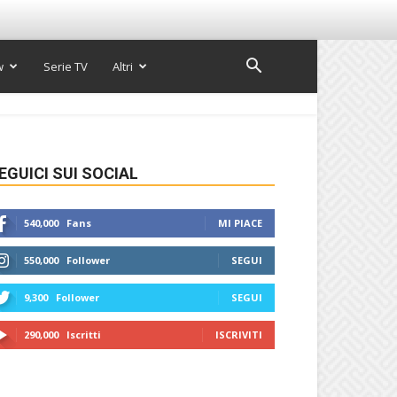
w
Serie TV
Altri
EGUICI SUI SOCIAL
540,000
Fans
MI PIACE
550,000
Follower
SEGUI
9,300
Follower
SEGUI
290,000
Iscritti
ISCRIVITI