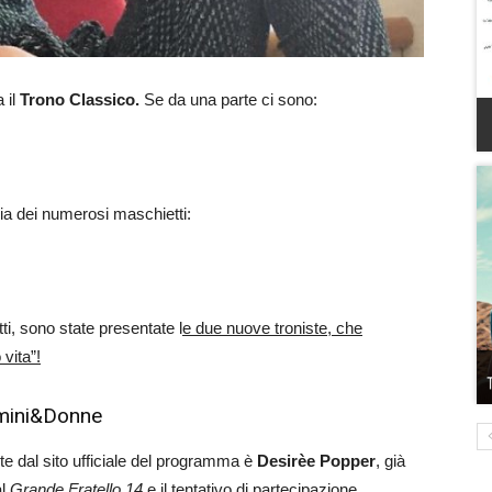
 il
Trono Classico.
Se da una parte ci sono:
ioia dei numerosi maschietti:
tti, sono state presentate l
e due nuove troniste, che
vita”!
omini&Donne
te dal sito ufficiale del programma è
Desirèe Popper
, già
al
Grande Fratello 14
e il tentativo di partecipazione