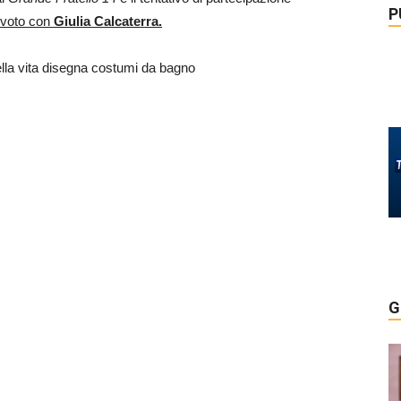
P
levoto con
Giulia Calcaterra.
nella vita disegna costumi da bagno
G