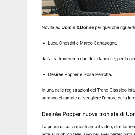
Novità ad
Uomini&Donne
per quel che riguarda
Luca Onestini e Marco Cartasegna
dall’altra troveremo due dolci fanciulle, per la g
Desirèe Popper e Rosa Perrotta.
In una delle registrazioni del Trono Classico infa
saranno chiamate a “scegliere l’amore della loro 
Desirèe Popper nuova tronista di U
La prima di cui vi mostriamo il video, direttamen
nota al pubblico televisivo per aver partecipato 