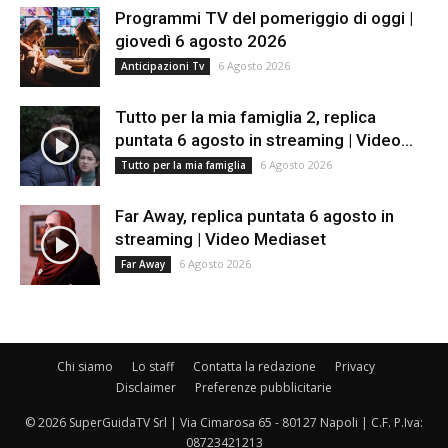
Programmi TV del pomeriggio di oggi |
giovedì 6 agosto 2026
6 Agosto 2026
Anticipazioni Tv
Tutto per la mia famiglia 2, replica
puntata 6 agosto in streaming | Video...
6 Agosto 2026
Tutto per la mia famiglia
Far Away, replica puntata 6 agosto in
streaming | Video Mediaset
6 Agosto 2026
Far Away
Chi siamo
Lo staff
Contatta la redazione
Privacy
Disclaimer
Preferenze pubblicitarie
© 2026 SuperGuidaTV Srl | Via Cimarosa 65 - 80127 Napoli | C.F. P.Iva:
08723421213