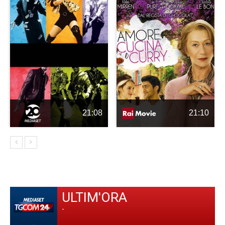
21:08
21:10
ULTIM'ORA
-
-