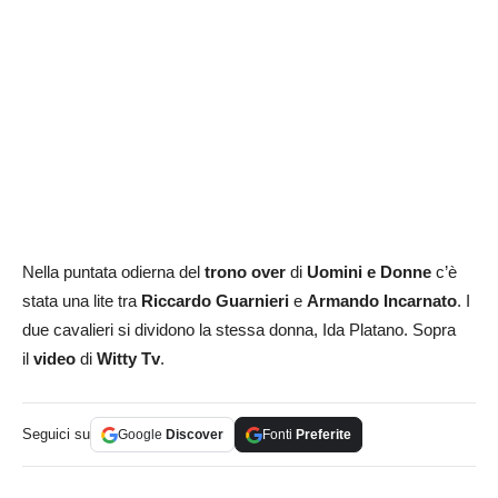
Nella puntata odierna del
trono over
di
Uomini e Donne
c’è
stata una lite tra
Riccardo Guarnieri
e
Armando Incarnato
. I
due cavalieri si dividono la stessa donna, Ida Platano. Sopra
il
video
di
Witty Tv
.
Seguici su
Google
Discover
Fonti
Preferite