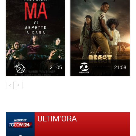
21:05
21:08
ULTIM'ORA
-
-