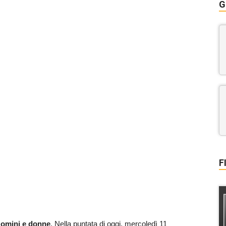
G
F
omini e donne
. Nella puntata di oggi, mercoledì 11