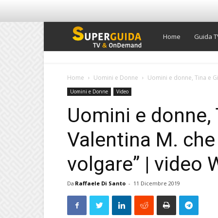
Super
Home
Guida T
Guida
Home
Uomini e Donne
Uomini e donne, Tina e Gian
Uomini e Donne
Video
TV
Uomini e donne, 
Valentina M. che s
volgare” | video W
Da
Raffaele Di Santo
-
11 Dicembre 2019