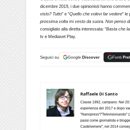
dicembre 2019, i due opinionisti hanno commenta
visto? Tutto
” e “
Quello che volevi far vedere
” le
prossima volta mi vesto da suora. Non penso d
consigliato alla diretta interessata: “
Basta che l
tv e Mediaset Play.
Seguici su
Google
Discover
Fonti
Pre
Raffaele Di Santo
Classe 1992, campano. Nel 2019
esperienza del 2017 e dopo varie 
"Nanopress"/"Televisionando" (
passi come giornalista e blogge
Castelvenere", nel 2014 conseg