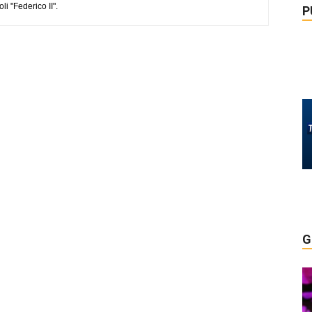
li "Federico II".
P
G