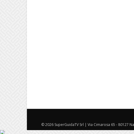
© 2026 SuperGuidaTV Srl | Via Cimarosa 65 - 80127 Nap