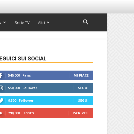
w
Serie TV
Altri
EGUICI SUI SOCIAL
540,000
Fans
MI PIACE
550,000
Follower
SEGUI
9,300
Follower
SEGUI
290,000
Iscritti
ISCRIVITI