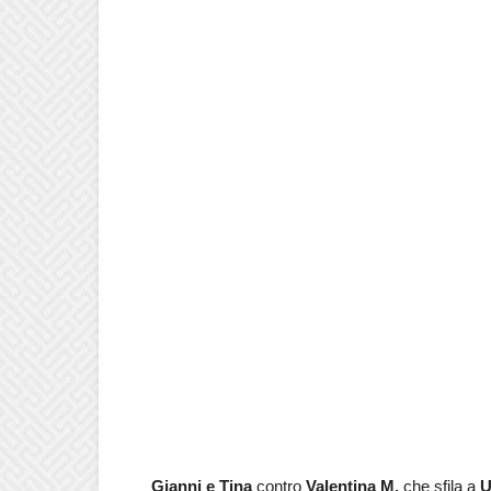
Gianni e Tina
contro
Valentina M.
che sfila a
U