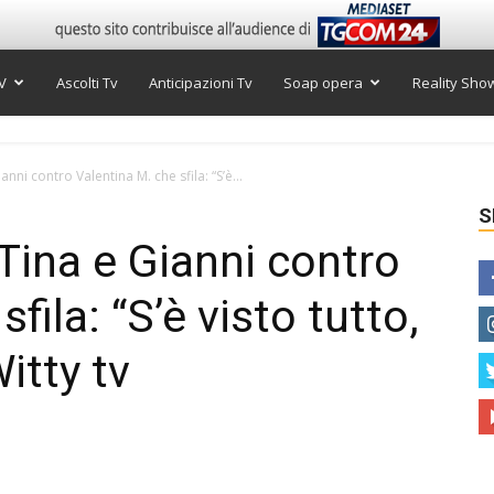
V
Ascolti Tv
Anticipazioni Tv
Soap opera
Reality Sho
ni contro Valentina M. che sfila: “S’è...
S
Tina e Gianni contro
fila: “S’è visto tutto,
itty tv