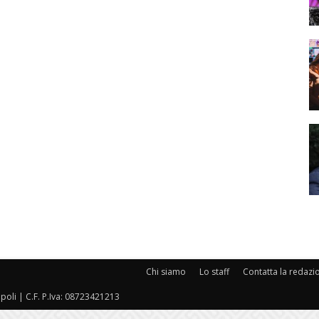
Chi siamo
Lo staff
Contatta la redazi
oli | C.F. P.Iva: 08723421213