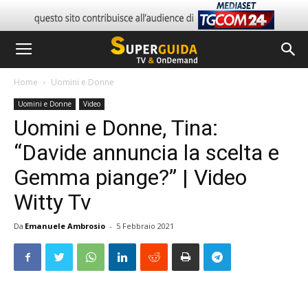
Home
Uomini e Donne
Uomini e Donne
Video
Uomini e Donne, Tina:
“Davide annuncia la scelta e
Gemma piange?” | Video
Witty Tv
Da
Emanuele Ambrosio
-
5 Febbraio 2021