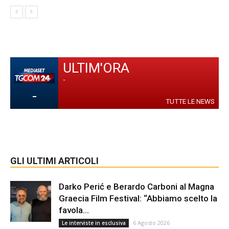
ULTIM'ORA
-
-
TUTTE LE NEWS
GLI ULTIMI ARTICOLI
Darko Perić e Berardo Carboni al Magna
Graecia Film Festival: “Abbiamo scelto la
favola...
6 Agosto 2026
Le interviste in esclusiva